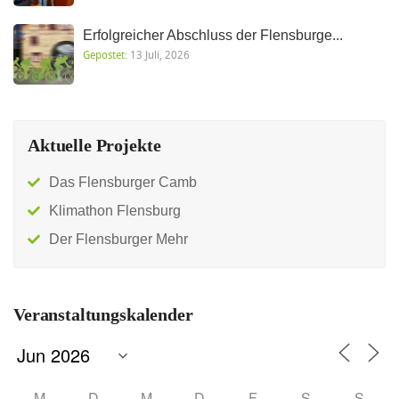
Erfolgreicher Abschluss der Flensburge...
Gepostet:
13 Juli, 2026
Aktuelle Projekte
Das Flensburger Camb
Klimathon Flensburg
Der Flensburger Mehr
Veranstaltungskalender
M
D
M
D
F
S
S