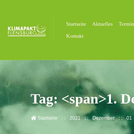
Startseite
Aktuelles
Termi
Kontakt
Tag: <span>1. D
Startseite
2021
Dezember
01