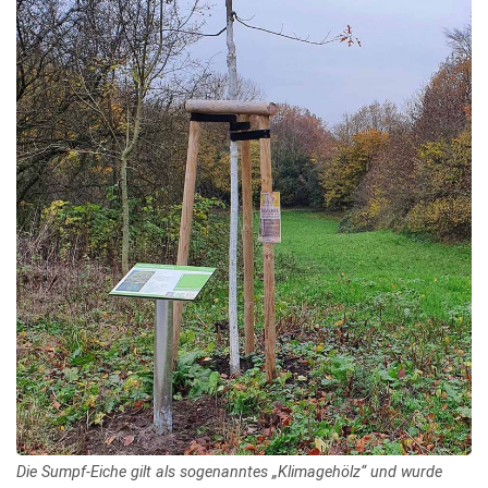
Die Sumpf-Eiche gilt als sogenanntes „Klimagehölz“ und wurde