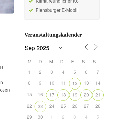
Klimafreundlicher Ko
Flensburger E-Mobili
:
Veranstaltungskalender
M
D
M
D
F
S
S
 H-
1
2
3
4
5
6
7
en
8
9
10
11
13
14
12
losen
15
16
17
18
19
20
21
22
24
25
26
27
28
23
29
30
1
2
3
4
5