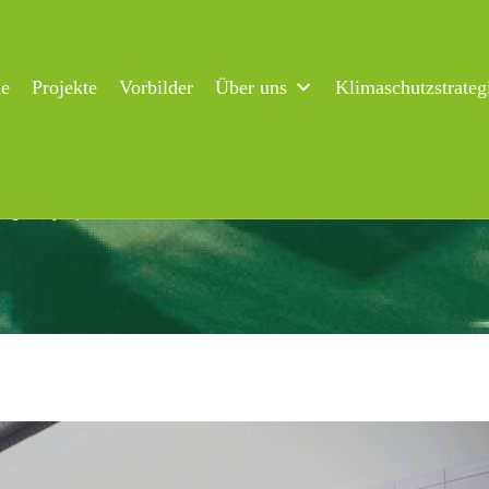
ne
Projekte
Vorbilder
Über uns
Klimaschutzstrateg
urger Symposium Food and Biotech Lieferketten: Aufbau-Schutz