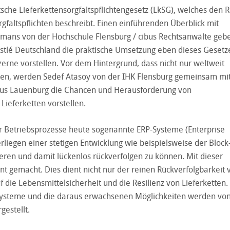
tsche Lieferkettensorgfaltspflichtengesetz (LkSG), welches den
altspflichten beschreibt. Einen einführenden Überblick mit
omans von der Hochschule Flensburg / cibus Rechtsanwälte gebe
stlé Deutschland die praktische Umsetzung eben dieses Gesetz
rne vorstellen. Vor dem Hintergrund, dass nicht nur weltweit
en, werden Sedef Atasoy von der IHK Flensburg gemeinsam mi
us Lauenburg die Chancen und Herausforderung von
Lieferketten vorstellen.
Betriebsprozesse heute sogenannte ERP-Systeme (Enterprise
rliegen einer stetigen Entwicklung wie beispielsweise der Bloc
eren und damit lückenlos rückverfolgen zu können. Mit dieser
ent gemacht. Dies dient nicht nur der reinen Rückverfolgbarkeit 
 die Lebensmittelsicherheit und die Resilienz von Lieferketten
Systeme und die daraus erwachsenen Möglichkeiten werden von
estellt.