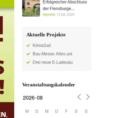
Erfolgreicher Abschluss
der Flensburge...
Gepostet:
13 Juli, 2026
Aktuelle Projekte
KlimaSail
Bau-Messe: Alles unt
Drei neue E-Ladesäu
Veranstaltungskalender
M
D
M
D
F
S
S