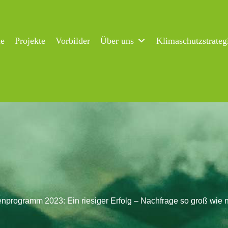
ne
Projekte
Vorbilder
Über uns
Klimaschutzstrateg
programm 2023: Ein riesiger Erfolg – Nachfrage so groß wie n