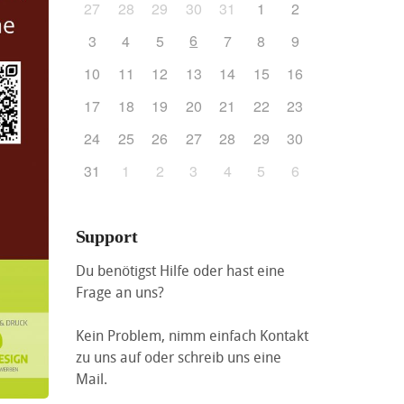
27
28
29
30
31
1
2
6
3
4
5
7
8
9
10
11
12
13
14
15
16
17
18
19
20
21
22
23
24
25
26
27
28
29
30
31
1
2
3
4
5
6
Support
Du benötigst Hilfe oder hast eine
Frage an uns?
Kein Problem, nimm einfach Kontakt
zu uns auf oder schreib uns eine
Mail.