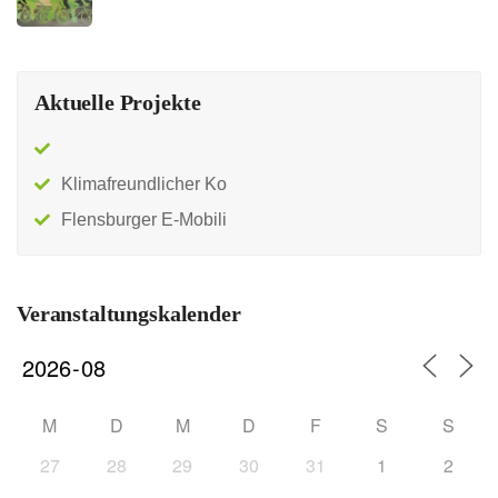
Aktuelle Projekte
Klimafreundlicher Ko
Flensburger E-Mobili
Veranstaltungskalender
M
D
M
D
F
S
S
27
28
29
30
31
1
2