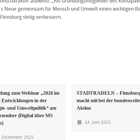
tionscharakter aufweist: „Als Gründungsmitglieder des Klimapak
auf´s Neue gemeinsam für Mensch und Umwelt einen wichtigen Be
 Flensburg stetig verbessern.
adung zum Webinar „2026 im
STADTRADELN – Flensbur
: Entwicklungen in der
macht mit bei der bundesweit
ie- und Umweltpolitik“ am
Aktion
ezember (Digital über MS
24. Juni 2025
s)
. Dezember 2025