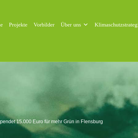
ne
Projekte
Vorbilder
Über uns
Klimaschutzstrateg
pendet 15.000 Euro für mehr Grün in Flensburg