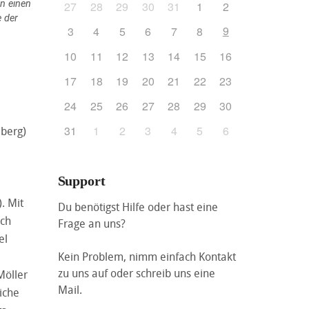
n einen
27
28
29
30
31
1
2
e der
9
3
4
5
6
7
8
10
11
12
13
14
15
16
17
18
19
20
21
22
23
24
25
26
27
28
29
30
31
1
2
3
4
5
6
dberg)
Support
. Mit
Du benötigst Hilfe oder hast eine
ich
Frage an uns?
el
Kein Problem, nimm einfach Kontakt
zu uns auf oder schreib uns eine
Möller
Mail.
iche