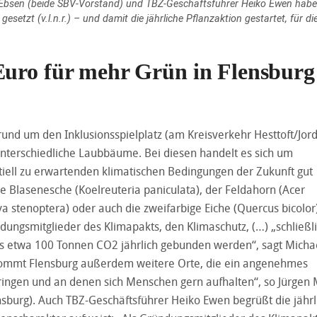
l Ebsen (beide SBV-Vorstand) und TBZ-Geschäftsführer Heiko Ewen habe
gesetzt (v.l.n.r.) – und damit die jährliche Pflanzaktion gestartet, für di
Euro für mehr Grün in Flensburg
 rund um den Inklusionsspielplatz (am Kreisverkehr Hesttoft/Jor
unterschiedliche Laubbäume. Bei diesen handelt es sich um
iell zu erwartenden klimatischen Bedingungen der Zukunft gut
 Blasenesche (Koelreuteria paniculata), der Feldahorn (Acer
a stenoptera) oder auch die zweifarbige Eiche (Quercus bicolor)
dungsmitglieder des Klimapakts, den Klimaschutz, (…) „schließl
s etwa 100 Tonnen CO2 jährlich gebunden werden“, sagt Micha
kommt Flensburg außerdem weitere Orte, die ein angenehmes
bringen und an denen sich Menschen gern aufhalten“, so Jürgen 
sburg). Auch TBZ-Geschäftsführer Heiko Ewen begrüßt die jährl