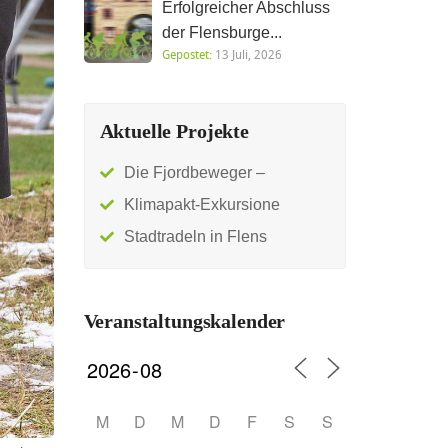
Erfolgreicher Abschluss
der Flensburge...
Gepostet:
13 Juli, 2026
Aktuelle Projekte
Die Fjordbeweger –
Klimapakt-Exkursione
Stadtradeln in Flens
Veranstaltungskalender
M
D
M
D
F
S
S