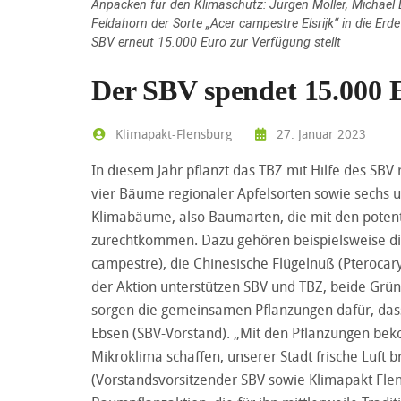
Anpacken für den Klimaschutz: Jürgen Möller, Michae
Feldahorn der Sorte „Acer campestre Elsrijk“ in die Erde 
SBV erneut 15.000 Euro zur Verfügung stellt
Der SBV spendet 15.000 
Klimapakt-Flensburg
27. Januar 2023
In diesem Jahr pflanzt das TBZ mit Hilfe des SBV
vier Bäume regionaler Apfelsorten sowie sechs 
Klimabäume, also Baumarten, die mit den potent
zurechtkommen. Dazu gehören beispielsweise die
campestre), die Chinesische Flügelnuß (Pterocary
der Aktion unterstützen SBV und TBZ, beide Grün
sorgen die gemeinsamen Pflanzungen dafür, das
Ebsen (SBV-Vorstand). „Mit den Pflanzungen be
Mikroklima schaffen, unserer Stadt frische Luft 
(Vorstandsvorsitzender SBV sowie Klimapakt Flen