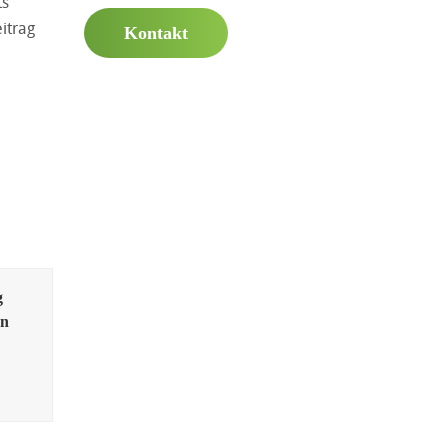
ts
itrag
Kontakt
g
en