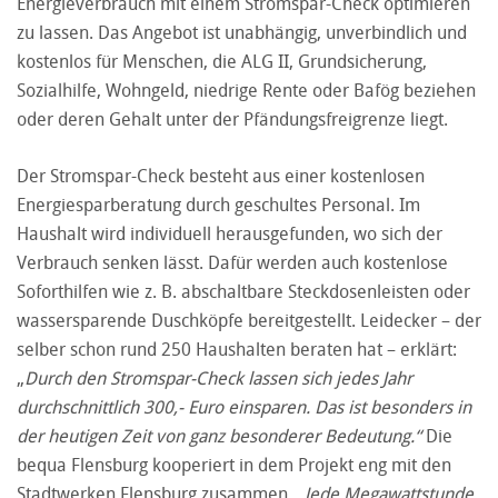
Energieverbrauch mit einem Stromspar-Check optimieren
zu lassen. Das Angebot ist unabhängig, unverbindlich und
kostenlos für Menschen, die ALG II, Grundsicherung,
Sozialhilfe, Wohngeld, niedrige Rente oder Bafög beziehen
oder deren Gehalt unter der Pfändungsfreigrenze liegt.
Der Stromspar-Check besteht aus einer kostenlosen
Energiesparberatung durch geschultes Personal. Im
Haushalt wird individuell herausgefunden, wo sich der
Verbrauch senken lässt. Dafür werden auch kostenlose
Soforthilfen wie z. B. abschaltbare Steckdosenleisten oder
wassersparende Duschköpfe bereitgestellt. Leidecker – der
selber schon rund 250 Haushalten beraten hat – erklärt:
„
Durch den Stromspar-Check lassen sich jedes Jahr
durchschnittlich 300,- Euro einsparen. Das ist besonders in
der heutigen Zeit von ganz besonderer Bedeutung.“
Die
bequa Flensburg kooperiert in dem Projekt eng mit den
Stadtwerken Flensburg zusammen. „
Jede Megawattstunde