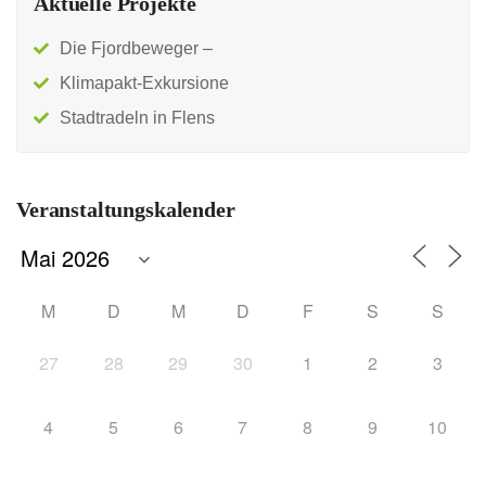
Aktuelle Projekte
Die Fjordbeweger –
Klimapakt-Exkursione
Stadtradeln in Flens
Veranstaltungskalender
M
D
M
D
F
S
S
27
28
29
30
1
2
3
4
5
6
7
8
9
10