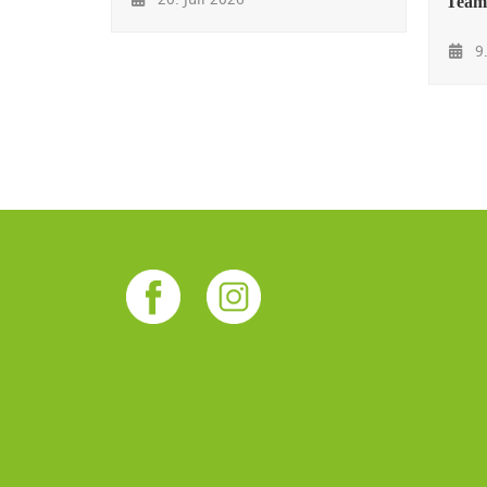
Team
9