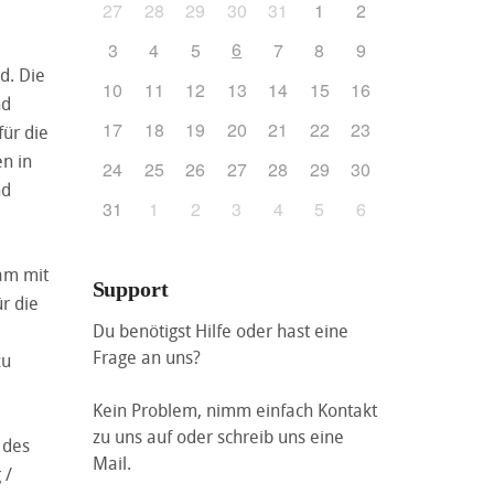
27
28
29
30
31
1
2
6
3
4
5
7
8
9
d. Die
10
11
12
13
14
15
16
nd
17
18
19
20
21
22
23
für die
n in
24
25
26
27
28
29
30
nd
31
1
2
3
4
5
6
am mit
Support
r die
Du benötigst Hilfe oder hast eine
Frage an uns?
zu
Kein Problem, nimm einfach Kontakt
zu uns auf oder schreib uns eine
 des
Mail.
 /