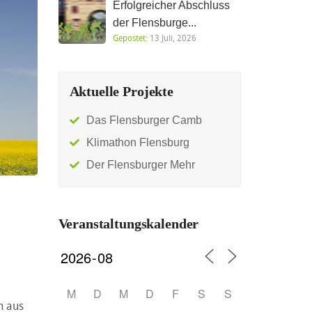
Erfolgreicher Abschluss
der Flensburge...
Gepostet:
13 Juli, 2026
Aktuelle Projekte
Das Flensburger Camb
Klimathon Flensburg
Der Flensburger Mehr
Veranstaltungskalender
M
D
M
D
F
S
S
n aus