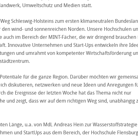
, Handwerk, Umweltschutz und Medien statt.
 Weg Schleswig-Holsteins zum ersten klimaneutralen Bundeslan
für den wind- und sonnenreichen Norden. Unsere Hochschulen u
de auch im Bereich der MINT-Fächer, die wir dringend brauchen 
aft. Innovative Unternehmen und Start-Ups entwickeln ihre Idee
htungen und umrahmt von kompetenter Wirtschaftsförderung u
kstädtzentrum.
Potentiale für die ganze Region. Darüber möchten wir gemeins
ich diskutieren, netzwerken und neue Ideen und Anregungen fü
 die Ereignisse der letzten Woche hat das Thema nicht nur
che und zeigt, dass wir auf dem richtigen Weg sind, unabhängig 
ten Länge, u.a. von MdL Andreas Hein zur Wasserstoffstrategie
ehmen und StartUps aus dem Bereich, der Hochschule Flensburg