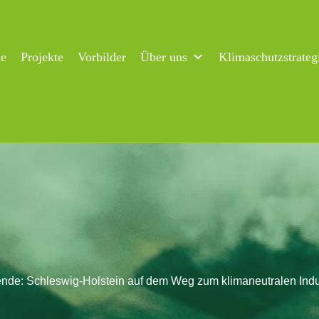
ne
Projekte
Vorbilder
Über uns
Klimaschutzstrateg
nde: Schleswig-Holstein auf dem Weg zum klimaneutralen Indu