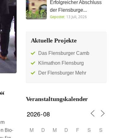
Erfolgreicher Abschluss
der Flensburge...
Gepostet:
13 Juli, 2026
Aktuelle Projekte
Das Flensburger Camb
Klimathon Flensburg
Der Flensburger Mehr
g“
Veranstaltungskalender
 im
M
D
M
D
F
S
S
en Bio-
: Ein