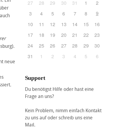
27
28
29
30
31
1
2
über
9
3
4
5
6
7
8
rauch
10
11
12
13
14
15
16
17
18
19
20
21
22
23
rer
24
25
26
27
28
29
30
sburg).
31
1
2
3
4
5
6
ht neue
es
Support
siert.
Du benötigst Hilfe oder hast eine
Frage an uns?
Kein Problem, nimm einfach Kontakt
zu uns auf oder schreib uns eine
Mail.