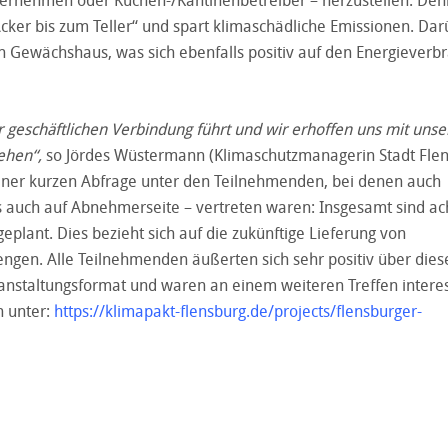
ker bis zum Teller“ und spart klimaschädliche Emissionen. Dar
n Gewächshaus, was sich ebenfalls positiv auf den Energieverb
er geschäftlichen Verbindung führt und wir erhoffen uns mit unse
ehen“,
so Jördes Wüstermann (Klimaschutzmanagerin Stadt Flen
 einer kurzen Abfrage unter den Teilnehmenden, bei denen auch
 auch auf Abnehmerseite – vertreten waren: Insgesamt sind ac
plant. Dies bezieht sich auf die zukünftige Lieferung von
ngen. Alle Teilnehmenden äußerten sich sehr positiv über dies
anstaltungsformat und waren an einem weiteren Treffen interes
 unter:
https://klimapakt-flensburg.de/projects/flensburger-