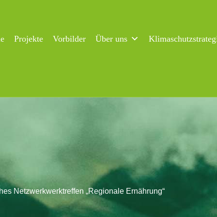
ne
Projekte
Vorbilder
Über uns
Klimaschutzstrateg
ches Netzwerkwerktreffen „Regionale Ernährung“