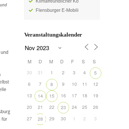
Klimafreundlicher Ko
 und
Flensburger E-Mobili
Veranstaltungskalender
 und
M
D
M
D
F
S
S
30
31
1
2
3
4
5
n
elbst
6
7
9
10
11
12
8
elle
13
16
17
18
19
14
15
20
21
22
24
25
26
23
sburg
27
29
30
1
2
3
28
 für