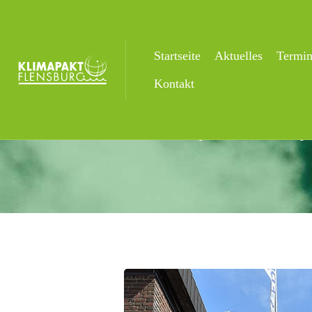
Startseite
Aktuelles
Termi
Aktuelles
Kontakt
Startseite
Uncategorized
Freiwillig