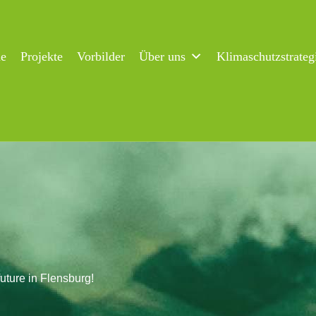
ne
Projekte
Vorbilder
Über uns
Klimaschutzstrateg
future in Flensburg!