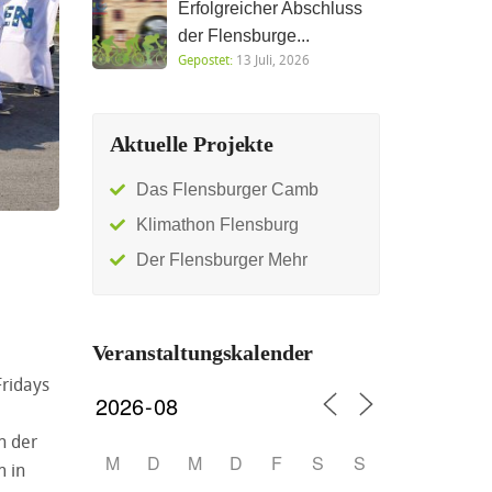
Erfolgreicher Abschluss
der Flensburge...
Gepostet:
13 Juli, 2026
Aktuelle Projekte
Das Flensburger Camb
Klimathon Flensburg
Der Flensburger Mehr
Veranstaltungskalender
Fridays
n der
M
D
M
D
F
S
S
m in