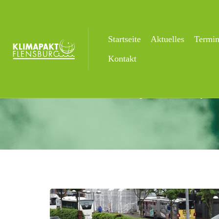
Startseite
Aktuelles
Termi
Aktuelles
Kontakt
Startseite
Uncategorized
Fridays fo