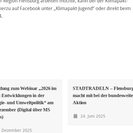
der Region Flensburg arbeiten möchte, kann bei der Klimapakt-
erzu auf Facebook unter „Klimapakt-Jugend“ oder direkt beim
4.
adung zum Webinar „2026 im
STADTRADELN – Flensbur
: Entwicklungen in der
macht mit bei der bundesweit
ie- und Umweltpolitik“ am
Aktion
ezember (Digital über MS
24. Juni 2025
s)
. Dezember 2025