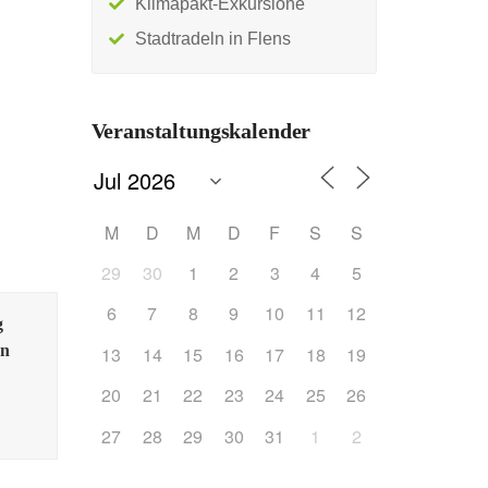
Klimapakt-Exkursione
Stadtradeln in Flens
Veranstaltungskalender
M
D
M
D
F
S
S
29
30
1
2
3
4
5
6
7
8
9
10
11
12
g
en
13
14
15
16
17
18
19
20
21
22
23
24
25
26
27
28
29
30
31
1
2