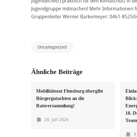
Jugendliche(r) praktisch für den Klimaschutz in 
Jugendgruppe mitmachen! Mehr Informationen hi
Gruppenleiter Werner Barkemeyer: 0461-85250
Uncategorized
Ähnliche Beiträge
Mobilitätsrat Flensburg übergibt
Einl
Bürgergutachten an die
Blick
Ratsversammlung!
Energ
18. D
20. Juli 2026
Team
9