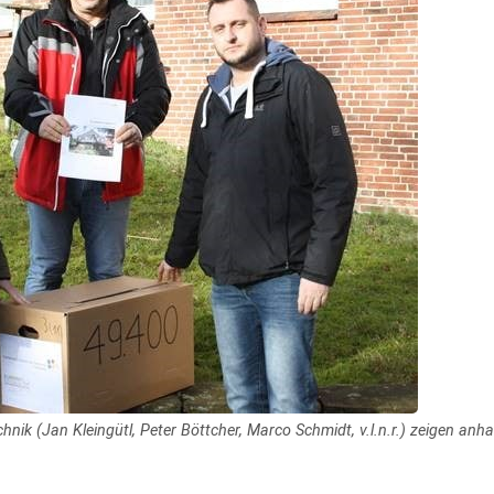
ik (Jan Kleingütl, Peter Böttcher, Marco Schmidt, v.l.n.r.) zeigen anha