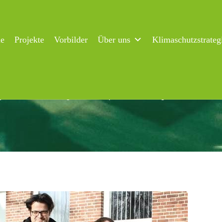
ne
Projekte
Vorbilder
Über uns
Klimaschutzstrateg
stemtechniker: Angehende Experten für Energieeffizienz