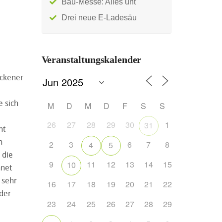
Bau-Messe: Alles unt
Drei neue E-Ladesäu
Veranstaltungskalender
Eckener
 sich
M
D
M
D
F
S
S
26
27
28
29
30
1
31
ht
n
2
3
6
7
8
4
5
 die
9
11
12
13
14
15
10
hnet
 sehr
16
17
18
19
20
21
22
 der
23
24
25
26
27
28
29