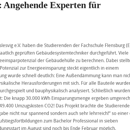
: Angehende Experten für
esvig e.V. haben die Studierenden der Fachschule Flensburg (
staatlich geprüften Gebäudesystemtechniker durchgeführt. Viele
einsparpotenzial der Gebäudehülle zu berechnen. Dabei stellte
 Potenzial zur Energieeinsparung steckt eigentlich in einem
ung wurde schnell deutlich: Eine Außendämmung kann man nic
kalische Herausforderungen mit sich. Für alle Bauteile wurde
chgespielt und bauphysikalisch analysiert. Schließlich wurden
sst: Die knapp 30.000 kWh Einsparungsmenge ergeben umgerec
49.400 Umzugskisten CO2! Das Projekt brachte die Studierende
gabe nicht nur spannend sondern auch sehr lehrreich!“ so einer
ufstiegsfortbildungen zum Bachelor Professional in sieben
ungsstart im August sind noch bis Ende Februar möglich.