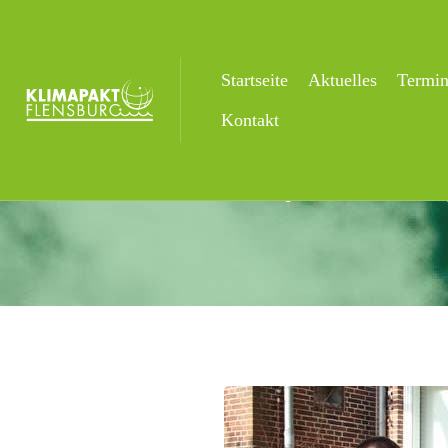
Startseite
Aktuelles
Termi
Aktuelles
Kontakt
Startseite
Uncategorized
Gebäudesy