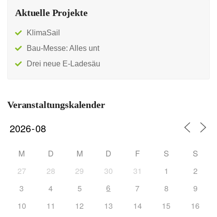
Aktuelle Projekte
KlimaSail
Bau-Messe: Alles unt
Drei neue E-Ladesäu
Veranstaltungskalender
M
D
M
D
F
S
S
27
28
29
30
31
1
2
6
3
4
5
7
8
9
10
11
12
13
14
15
16