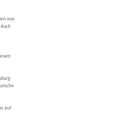
den von
 Auch
neuen
sburg
Wünsche
ns auf