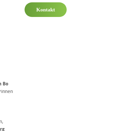
Kontakt
n Bo
*innen
n,
rg