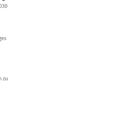
2030
ges
n zu