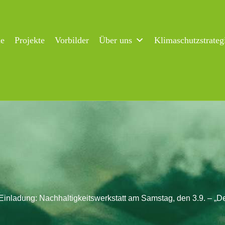
ne
Projekte
Vorbilder
Über uns
Klimaschutzstrateg
Einladung: Nachhaltigkeitswerkstatt am Samstag, den 3.9. – „De