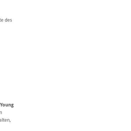
te des
Young
n
alten,