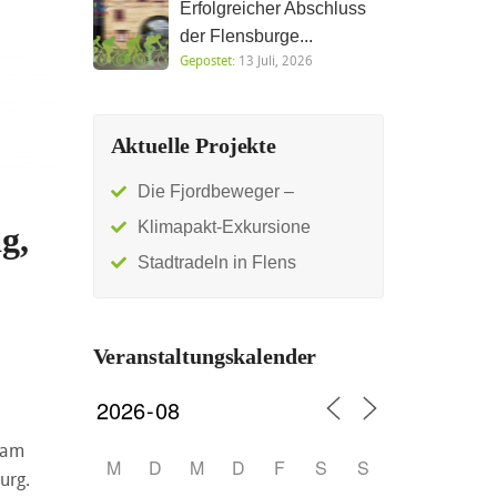
Erfolgreicher Abschluss
der Flensburge...
Gepostet:
13 Juli, 2026
Aktuelle Projekte
Die Fjordbeweger –
Klimapakt-Exkursione
g,
Stadtradeln in Flens
Veranstaltungskalender
am
M
D
M
D
F
S
S
urg.