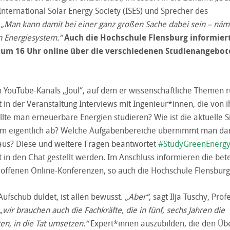
r International Solar Energy Society (ISES) und Sprecher des
„Man kann damit bei einer ganz großen Sache dabei sein – näm
n Energiesystem.“
Auch die Hochschule Flensburg informier
r um 16 Uhr online über die verschiedenen Studienangebot
en YouTube-Kanals „Joul“, auf dem er wissenschaftliche Themen
t in der Veranstaltung Interviews mit Ingenieur*innen, die von 
lte man erneuerbare Energien studieren? Wie ist die aktuelle S
dium eigentlich ab? Welche Aufgabenbereiche übernimmt man da
 aus? Diese und weitere Fragen beantwortet
#StudyGreenEnerg
n den Chat gestellt werden. Im Anschluss informieren die bete
 offenen Online-Konferenzen, so auch die Hochschule Flensburg
fschub duldet, ist allen bewusst.
„Aber“
, sagt Ilja Tuschy, Prof
„wir brauchen auch die Fachkräfte, die in fünf, sechs Jahren die
n, in die Tat umsetzen.“
Expert*innen auszubilden, die den Üb