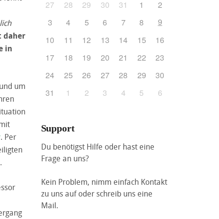
27
28
29
30
31
1
2
9
3
4
5
6
7
8
lich
t daher
10
11
12
13
14
15
16
e in
17
18
19
20
21
22
23
24
25
26
27
28
29
30
 rund um
31
1
2
3
4
5
6
ihren
ituation
mit
Support
y
. Per
Du benötigst Hilfe oder hast eine
iligten
Frage an uns?
.
Kein Problem, nimm einfach Kontakt
essor
zu uns auf oder schreib uns eine
Mail.
ergang