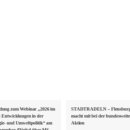
adung zum Webinar „2026 im
STADTRADELN – Flensbur
: Entwicklungen in der
macht mit bei der bundesweit
ie- und Umweltpolitik“ am
Aktion
ezember (Digital über MS