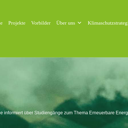
ne
Projekte
Vorbilder
Über uns
Klimaschutzstrateg
e informiert über Studiengänge zum Thema Erneuerbare Energ