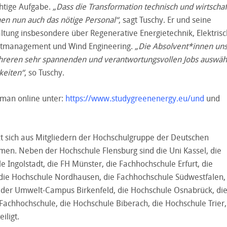
chtige Aufgabe.
„Dass die Transformation technisch und wirtschaf
en nun auch das nötige Personal“
, sagt Tuschy. Er und seine
altung insbesondere über Regenerative Energietechnik, Elektris
ltmanagement und Wind Engineering.
„Die Absolvent*innen un
hreren sehr spannenden und verantwortungsvollen Jobs auswähl
keiten“
, so Tuschy.
 man online unter:
https://www.studygreenenergy.eu/und
und
t sich aus Mitgliedern der Hochschulgruppe der Deutschen
men. Neben der Hochschule Flensburg sind die Uni Kassel, die
 Ingolstadt, die FH Münster, die Fachhochschule Erfurt, die
die Hochschule Nordhausen, die Fachhochschule Südwestfalen,
 der Umwelt-Campus Birkenfeld, die Hochschule Osnabrück, d
achhochschule, die Hochschule Biberach, die Hochschule Trier,
iligt.