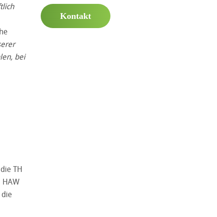
tlich
Kontakt
che
serer
en, bei
 die TH
ie HAW
 die