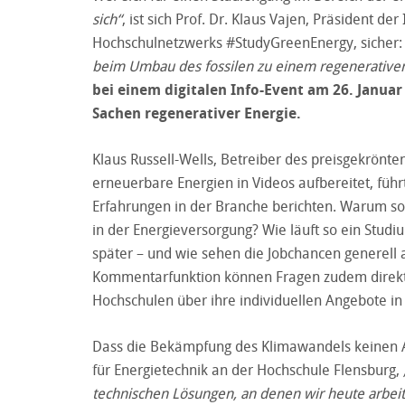
sich“
, ist sich Prof. Dr. Klaus Vajen, Präsident de
Hochschulnetzwerks #StudyGreenEnergy, sicher:
beim Umbau des fossilen zu einem regenerative
bei einem digitalen Info-Event am 26. Janua
Sachen regenerativer Energie.
Klaus Russell-Wells, Betreiber des preisgekrönt
erneuerbare Energien in Videos aufbereitet, führ
Erfahrungen in der Branche berichten. Warum sol
in der Energieversorgung? Wie läuft so ein Stu
später – und wie sehen die Jobchancen generell
Kommentarfunktion können Fragen zudem direkt i
Hochschulen über ihre individuellen Angebote in
Dass die Bekämpfung des Klimawandels keinen Au
für Energietechnik an der Hochschule Flensburg,
technischen Lösungen, an denen wir heute arbeite