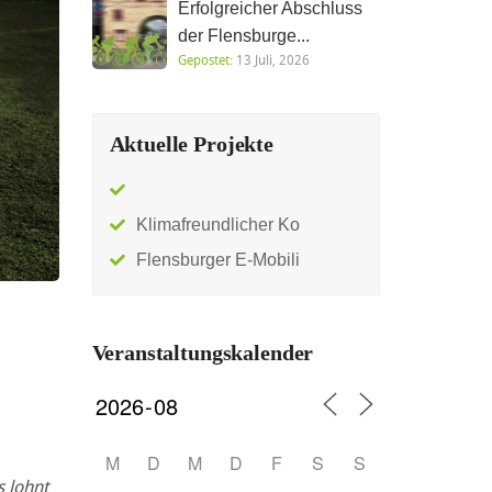
Erfolgreicher Abschluss
der Flensburge...
Gepostet:
13 Juli, 2026
Aktuelle Projekte
Klimafreundlicher Ko
Flensburger E-Mobili
Veranstaltungskalender
M
D
M
D
F
S
S
s lohnt