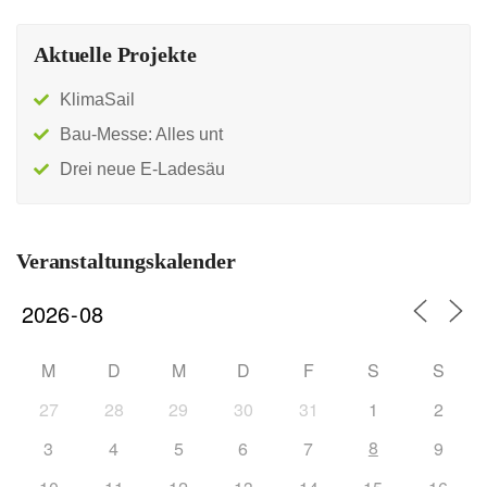
Aktuelle Projekte
KlimaSail
Bau-Messe: Alles unt
Drei neue E-Ladesäu
Veranstaltungskalender
M
D
M
D
F
S
S
27
28
29
30
31
1
2
8
3
4
5
6
7
9