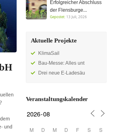
Erfolgreicher Abschluss
der Flensburge...
Gepostet:
13 Juli, 2026
Aktuelle Projekte
KlimaSail
Bau-Messe: Alles unt
mbH
Drei neue E-Ladesäu
uellen
Veranstaltungskalender
?
t dem
e- und
M
D
M
D
F
S
S