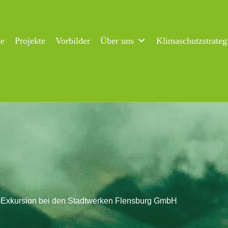
ne
Projekte
Vorbilder
Über uns
Klimaschutzstrateg
-Exkursion bei den Stadtwerken Flensburg GmbH