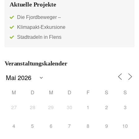
Aktuelle Projekte
Die Fjordbeweger –
Klimapakt-Exkursione
Stadtradeln in Flens
Veranstaltungskalender
M
D
M
D
F
S
S
27
28
29
30
1
2
3
4
5
6
7
8
9
10