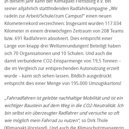
In diesem Jahr kann der Klimapakt Flensburg e.V. bei
seiner alljährlich stattfindenden Radfahrkampagne „Wir
radeln zur Arbeit/Schule/zum Campus!“ einen neuen
Kilometerrekord verzeichnen: Insgesamt wurden 117.034
Kilometer in einem dreiwöchigen Zeitraum von 208 Teams
bzw. 691 Radfahrern absolviert. Dies entspricht einer
Länge von knapp drei Weltumrundungen! Beteiligt haben
sich 70 Organisationen und 10 Schulen. Und auch die
damit verbundene CO2-Einsparmenge von 19,5 Tonnen –
die im Vergleich zur entsprechenden Autonutzung erzielt
wurde – kann sich sehen lassen. Bildlich ausgedrückt
entspricht dies einer Menge von 195.000 Umzugskartons!
„Fahrradfahren ist gelebte nachhaltige Mobilität und ist ein
wichtiger Baustein auf dem Weg in die CO
2-Neutralität. Ich
bin selbst ein überzeugter Radfahrer und versuche so oft
wie möglich mein Fahrrad zu nutzen“,
so Dirk Thole
(Klimapakt-Vorstand). Und auch die Klimaschutzmanagerin