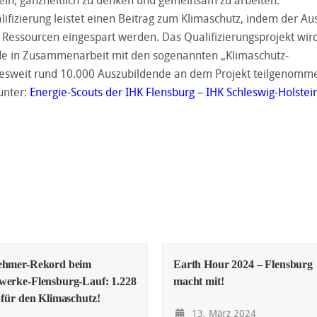
eln, ganzheitlich zu denken und gemeinsam zu arbeiten.
alifizierung leistet einen Beitrag zum Klimaschutz, indem der Au
 Ressourcen eingespart werden. Das Qualifizierungsprojekt wir
de in Zusammenarbeit mit den sogenannten „Klimaschutz-
esweit rund 10.000 Auszubildende an dem Projekt teilgenomme
unter:
⁣Energie-Scouts der IHK Flensburg – IHK Schleswig-Holstei
nehmer-Rekord beim
Earth Hour 2024 – Flensburg
werke-Flensburg-Lauf: 1.228
macht mit!
n für den Klimaschutz!
13. März 2024