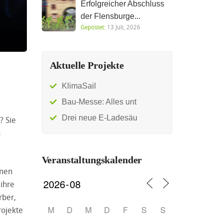
Erfolgreicher Abschluss
der Flensburge...
Gepostet:
13 Juli, 2026
Aktuelle Projekte
KlimaSail
Bau-Messe: Alles unt
Drei neue E-Ladesäu
? Sie
s
Veranstaltungskalender
hnen
ihre
rber,
M
D
M
D
F
S
S
rojekte