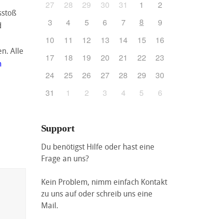
27
28
29
30
31
1
2
sstoß
8
3
4
5
6
7
9
d
10
11
12
13
14
15
16
n. Alle
17
18
19
20
21
22
23
n
24
25
26
27
28
29
30
31
1
2
3
4
5
6
Support
Du benötigst Hilfe oder hast eine
Frage an uns?
Kein Problem, nimm einfach Kontakt
zu uns auf oder schreib uns eine
Mail.