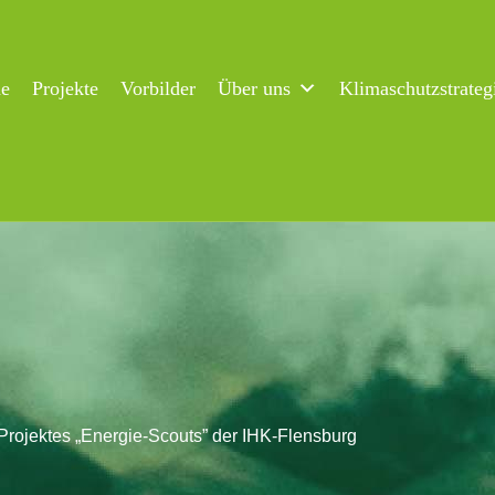
ne
Projekte
Vorbilder
Über uns
Klimaschutzstrateg
 Projektes „Energie-Scouts” der IHK-Flensburg