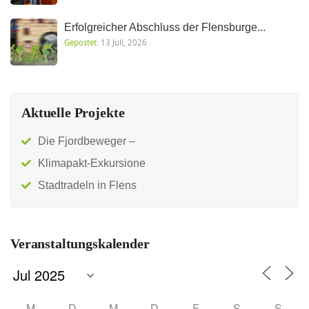
Erfolgreicher Abschluss der Flensburge...
Gepostet:
13 Juli, 2026
Aktuelle Projekte
Die Fjordbeweger –
Klimapakt-Exkursione
Stadtradeln in Flens
Veranstaltungskalender
M
D
M
D
F
S
S