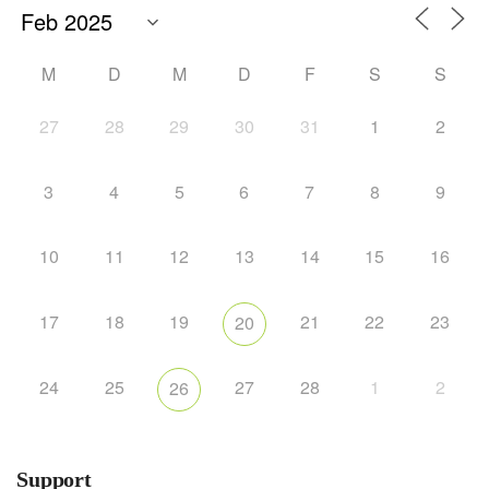
M
D
M
D
F
S
S
27
28
29
30
31
1
2
3
4
5
6
7
8
9
10
11
12
13
14
15
16
17
18
19
21
22
23
20
24
25
27
28
1
2
26
Support