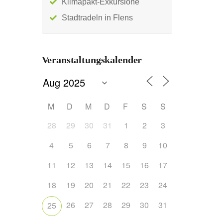
Klimapakt-Exkursione
Stadtradeln in Flens
Veranstaltungskalender
M
D
M
D
F
S
S
28
29
30
31
1
2
3
4
5
6
7
8
9
10
11
12
13
14
15
16
17
18
19
20
21
22
23
24
26
27
28
29
30
31
25