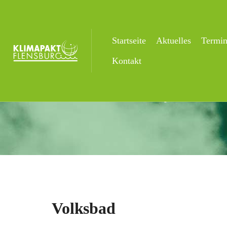
Startseite
Aktuelles
Termi
Volksbad
Kontakt
Startseite
Veranstaltungsorte
Volks
Volksbad