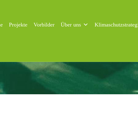
ne
Projekte
Vorbilder
Über uns
Klimaschutzstrateg
bad