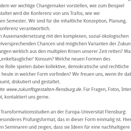
ndem wir wichtige Changemaker vorstellen, wie zum Beispiel
altet wird die Konferenz von uns Trafos, wie wir
n Semester. Wir sind für die inhaltliche Konzeption, Planung,
onferenz verantwortlich.
en Auseinandersetzung mit den komplexen, sozial-ökologischen
lversprechenden Chancen und möglichen Varianten der Zukunft
ngen wirklich aus den multiplen Krisen unserer Zeit retten? Wa
 ‚enkeltauglicher‘ Konsum? Welche neuen Formen des
e Rolle spielen dabei kollektive, demokratische und rechtliche
s heute in welcher Form vorfinden? Wir freuen uns, wenn ihr dab
t, diskutiert und gestaltet.
ite
www.zukunftsgestalten-flensburg.de.
Für Fragen, Fotos, Inte
, kontaktiert uns gerne.
Transformationsstudien an der Europa-Universität Flensburg:
esonderes Prüfungsformat, das in dieser Form einmalig ist. Hie
n Seminaren und zeigen, dass sie Ideen für eine nachhaltigere