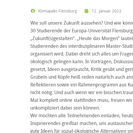
Klimapakt-Flensburg
12. Januar 2022
Wie soll unsere Zukunft aussehen? Und wie könne
30 Studierende der Europa-Universität Flensbur
„Zukunft(s)gestalten“. „Heute das Morgen“ lautet
Studierenden des interdisziplinären Master-Stud
organisiert wird. Dabei dreht sich alles um Frag
ökologisch gelingen kann. In Vorträgen, Diskus
gesetzt, Ideen ausgetauscht, Kritik geübt und ge
Grübeln und Köpfe heiß reden natürlich auch an
Reflektieren sowie ein Rahmenprogramm aus Kuns
nicht nötig. Und auch wenn wir ein bisschen tra
Mal komplett online stattfinden muss, freuen wir
unkompliziert dabei sein können.
Wir möchten alle Teilnehmenden einladen, heut
Inspirierendes greifbar machen, uns austauschen
gute Ideen für sozial-ökologische Alternativen s