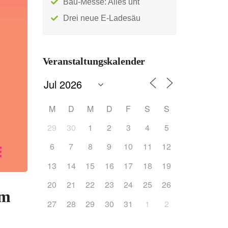
Bau-Messe: Alles unt
Drei neue E-Ladesäu
Veranstaltungskalender
M
D
M
D
F
S
S
29
30
1
2
3
4
5
6
7
8
9
10
11
12
13
14
15
16
17
18
19
20
21
22
23
24
25
26
um
27
28
29
30
31
1
2