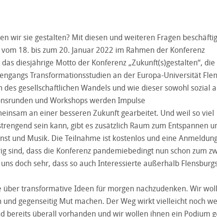
n wir sie gestalten? Mit diesen und weiteren Fragen beschäftig
g vom 18. bis zum 20. Januar 2022 im Rahmen der Konferenz
 das diesjährige Motto der Konferenz „Zukunft(s)gestalten“, die
iengangs Transformationsstudien an der Europa-Universität Fle
en des gesellschaftlichen Wandels und wie dieser sowohl sozial a
sionsrunden und Workshops werden Impulse
meinsam an einer besseren Zukunft gearbeitet. Und weil so viel
strengend sein kann, gibt es zusätzlich Raum zum Entspannen u
t und Musik. Die Teilnahme ist kostenlos und eine Anmeldung 
urig sind, dass die Konferenz pandemiebedingt nun schon zum z
 uns doch sehr, dass so auch Interessierte außerhalb Flensburg
e über transformative Ideen für morgen nachzudenken. Wir wol
 und gegenseitig Mut machen. Der Weg wirkt vielleicht noch we
ind bereits überall vorhanden und wir wollen ihnen ein Podium 