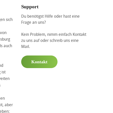
Support
Du benötigst Hilfe oder hast eine
en sich
Frage an uns?
 von
Kein Problem, nimm einfach Kontakt
nsburg
zu uns auf oder schreib uns eine
ls auch
Mail.
Kontakt
nd
ist
weiten
s
len
it, aber
geben: