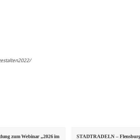
gestalten2022/
adung zum Webinar „2026 im
STADTRADELN – Flensbur