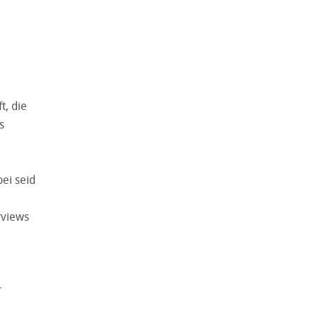
, die
s
ei seid
rviews
r