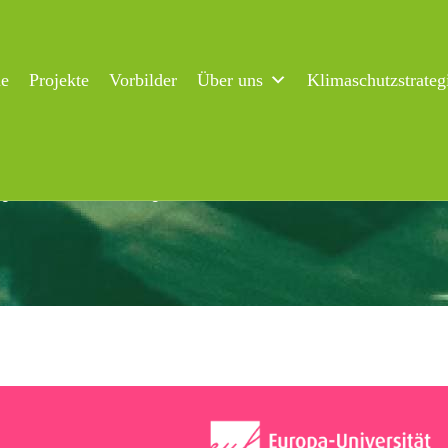
ne
Projekte
Vorbilder
Über uns
Klimaschutzstrateg
)gestalten“ – Flensburger Studierende laden zum Mitdenken un