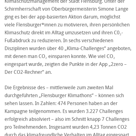
Klimaschutzmanagement der Stadt Flensburg. Unter der
Schirmherrschaft von Oberbürgermeisterin Simone Lange
ging es bei der app-basierten Aktion darum, möglichst
viele Flensburger*innen zu motivieren, ihren persönlichen
Klimaschutz direkt im Alltag umzusetzen und ihren C0₂-
Fußabdruck zu reduzieren. In sechs verschiedenen
Disziplinen wurden über 40 „Klima-Challenges“ angeboten,
mit denen man CO₂ einsparen konnte. Wie viel CO₂
eingespart wurde, zeigten die Punkte in der App „2zero –
Der CO2-Rechner“ an.
Die Ergebnisse des – mittlerweile zum zweiten Mal
durchgeführten „Flensburger Klimathons“ – können sich
sehen lassen. In Zahlen: 474 Personen haben an der
Kampagne teilgenommen. Es wurden 3.227 Challenges
erfolgreich absolviert – also im Schnitt knapp 7 Challenges
pro Teilnehmenden. Insgesamt wurden 4,23 Tonnen CO2
durch das klimafreundliche Verhalten im Alltag eingespart.