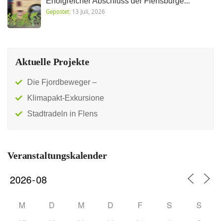
Erfolgreicher Abschluss der Flensburge...
Gepostet:
13 Juli, 2026
Aktuelle Projekte
Die Fjordbeweger –
Klimapakt-Exkursione
Stadtradeln in Flens
Veranstaltungskalender
M
D
M
D
F
S
S