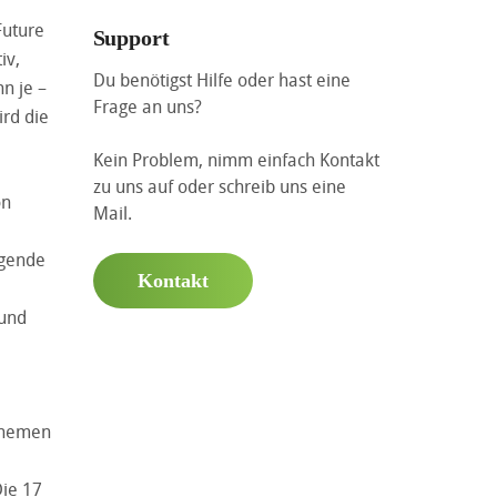
Future
Support
iv,
Du benötigst Hilfe oder hast eine
nn je –
Frage an uns?
ird die
Kein Problem, nimm einfach Kontakt
zu uns auf oder schreib uns eine
on
Mail.
agende
Kontakt
 und
 Themen
Die 17