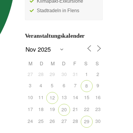
Klimapakt-Exkursione
Stadtradeln in Flens
Veranstaltungskalender
M
D
M
D
F
S
S
27
28
29
30
31
1
2
3
4
5
6
7
9
8
10
11
13
14
15
16
12
17
18
19
21
22
23
20
24
25
26
27
28
30
29