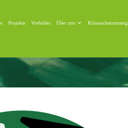
ne
Projekte
Vorbilder
Über uns
Klimaschutzstrateg
lic Climate School startet!