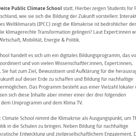
eite Public Climate School
statt. Hierbei zeigen Students for 
land, wie sie sich die Bildung der Zukunft vorstellen: Interakt
es Weltklimarats (IPCC) zeigt die Klimakrise ist bedrohlicher de
ie klimagerechte Transformation gelingen? Laut Expert:innen w
rtschaft, Mobilität, Energie & Politik.
chool handelt es sich um ein digitales Bildungsprogramm, das v
ordiniert und von vielen Wissenschaftler:innen, Expert:innen,
. Sie hat zum Ziel, Bewusstsein und Aufklärung für die herausr
kunft auf dieser Erde zu schaffen und Bildung für nachhaltige
u ermöglichen. Das Programm besteht aus einer Vielzahl lokaler
sen sich diese Inhalte aber immer einer der drei folgenden
 dem Uniprogramm und dem Klima TV.
 Climate School nimmt die Klimakrise als Ausgangspunkt, um
itik in die Schulen zu bringen. Neben Bildung für nachhaltige
kratische Entwicklung und zivilgesellschaftlichem Engagement. 