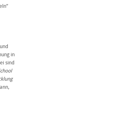
eln“
 und
hung in
ei sind
School
cklung
ann,