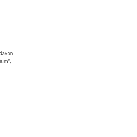
r
e
 davon
dium“,