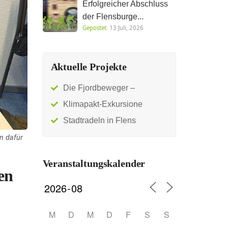
Erfolgreicher Abschluss
der Flensburge...
Gepostet:
13 Juli, 2026
Aktuelle Projekte
Die Fjordbeweger –
Klimapakt-Exkursione
Stadtradeln in Flens
n dafür
Veranstaltungskalender
en
M
D
M
D
F
S
S