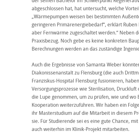
der seinen Bachelor im Schwerpunkt Regenerativ
abgeschlossen hat, hat untersucht, welche Vo
„Wärmepumpen weisen bei bestimmten Außente
geringeren Primärenergiebedarf“, erklärt Ruben 
aber Fernwärme zugeschaltet werden.“ Neben der
Praxisbezug. Noch gebe es keine konkreten Bau
Berechnungen werden an das zuständige Ingenieu
Auch die Ergebnisse von Samanta Weber könnten Ei
Diakonissenanstalt zu Flensburg (die auch Drittmi
Franziskus-Hospital Flensburg fusionieren, habe
Versorgungsprozesse wie Sterilisation, Druckluft 
die Lupe genommen, um zu prüfen, wie und wo En
Kooperation weiterzuführen. Wir haben ein Folge
ihr Masterstudium auf die Mitarbeit in diesem P
sie. Für Studierende sei es eine gute Chance, m
auch weiterhin im Klinik-Projekt mitarbeiten.