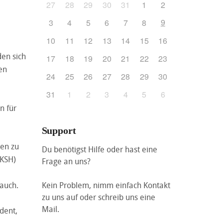
27
28
29
30
31
1
2
9
3
4
5
6
7
8
10
11
12
13
14
15
16
den sich
17
18
19
20
21
22
23
en
24
25
26
27
28
29
30
31
1
2
3
4
5
6
n für
Support
ken zu
Du benötigst Hilfe oder hast eine
EKSH)
Frage an uns?
Kein Problem, nimm einfach Kontakt
auch.
zu uns auf oder schreib uns eine
Mail.
dent,