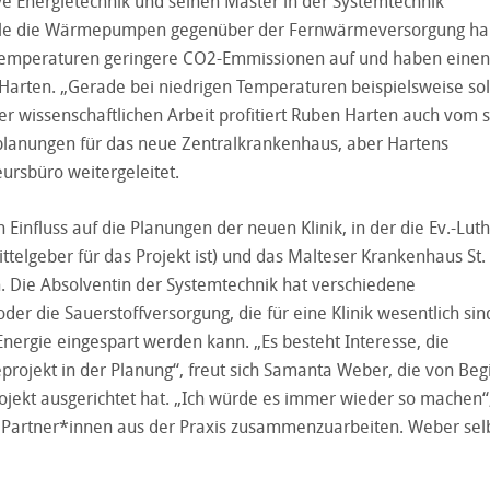
e Energietechnik und seinen Master in der Systemtechnik
rteile die Wärmepumpen gegenüber der Fernwärmeversorgung ha
mperaturen geringere CO2-Emmissionen auf und haben einen
Harten. „Gerade bei niedrigen Temperaturen beispielsweise sol
 wissenschaftlichen Arbeit profitiert Ruben Harten auch vom 
planungen für das neue Zentralkrankenhaus, aber Hartens
rsbüro weitergeleitet.
nfluss auf die Planungen der neuen Klinik, in der die Ev.-Luth
ttelgeber für das Projekt ist) und das Malteser Krankenhaus St.
n. Die Absolventin der Systemtechnik hat verschiedene
oder die Sauerstoffversorgung, die für eine Klinik wesentlich sin
ergie eingespart werden kann. „Es besteht Interesse, die
projekt in der Planung“, freut sich Samanta Weber, die von Beg
rojekt ausgerichtet hat. „Ich würde es immer wieder so machen“,
it Partner*innen aus der Praxis zusammenzuarbeiten. Weber selb