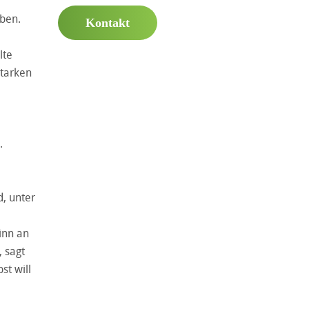
ben.
Kontakt
lte
starken
.
d, unter
inn an
 sagt
st will