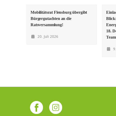
Mobilitätsrat Flensburg übergibt
Einl
Bürgergutachten an die
Blick
Ratsversammlung!
Energ
18. D
20. Juli 2026
Team
9