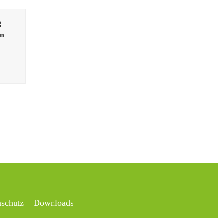
g
en
nschutz
Downloads