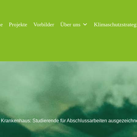
ne
Projekte
Vorbilder
Über uns
Klimaschutzstrateg
s Krankenhaus: Studierende für Abschlussarbeiten ausgezeichn