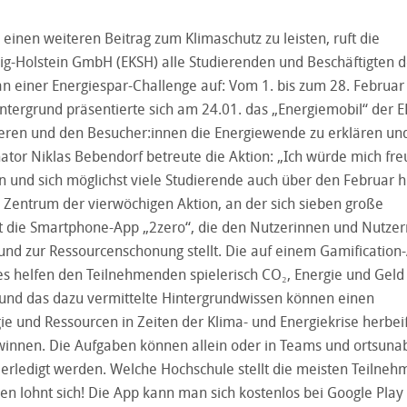
nen weiteren Beitrag zum Klimaschutz zu leisten, ruft die
wig-Holstein GmbH (EKSH) alle Studierenden und Beschäftigten d
n einer Energiespar-Challenge auf: Vom 1. bis zum 28. Februa
intergrund präsentierte sich am 24.01. das „Energiemobil“ der 
ren und den Besucher:innen die Energiewende zu erklären un
tor Niklas Bebendorf betreute die Aktion: „Ich würde mich fre
 und sich möglichst viele Studierende auch über den Februar h
 Zentrum der vierwöchigen Aktion, an der sich sieben große
ht die Smartphone-App „2zero“, die den Nutzerinnen und Nutzer
und zur Ressourcenschonung stellt. Die auf einem Gamification
es helfen den Teilnehmenden spielerisch CO₂, Energie und Geld
 und das dazu vermittelte Hintergrundwissen können einen
e und Ressourcen in Zeiten der Klima- und Energiekrise herbei
winnen. Die Aufgaben können allein oder in Teams und ortsuna
erledigt werden. Welche Hochschule stellt die meisten Teilne
 lohnt sich! Die App kann man sich kostenlos bei Google Play