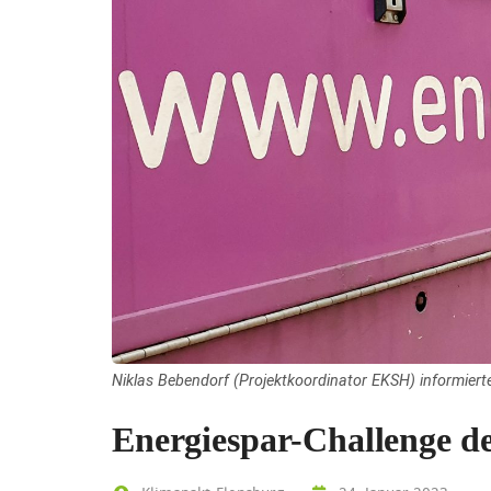
Niklas Bebendorf (Projektkoordinator EKSH) informier
Energiespar-Challenge de