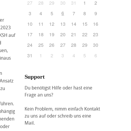
27
28
29
30
31
1
2
6
3
4
5
7
8
9
er
10
11
12
13
14
15
16
r 2023
17
18
19
20
21
22
23
EKSH auf
d
24
25
26
27
28
29
30
uen,
31
1
2
3
4
5
6
inaus
n
Support
-Ansatz
Du benötigst Hilfe oder hast eine
 zu
Frage an uns?
führen.
Kein Problem, nimm einfach Kontakt
bhängig
zu uns auf oder schreib uns eine
hmenden
Mail.
 oder