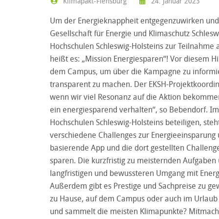
Klimapakt-Flensburg
24. Januar 2023
Um der Energieknappheit entgegenzuwirken und ei
Gesellschaft für Energie und Klimaschutz Schles
Hochschulen Schleswig-Holsteins zur Teilnahme a
heißt es: „Mission Energiesparen“! Vor diesem H
dem Campus, um über die Kampagne zu informie
transparent zu machen. Der EKSH-Projektkoordina
wenn wir viel Resonanz auf die Aktion bekommen
ein energiesparend verhalten“, so Bebendorf. Im
Hochschulen Schleswig-Holsteins beteiligen, ste
verschiedene Challenges zur Energieeinsparung 
basierende App und die dort gestellten Challeng
sparen. Die kurzfristig zu meisternden Aufgaben
langfristigen und bewussteren Umgang mit Energi
Außerdem gibt es Prestige und Sachpreise zu ge
zu Hause, auf dem Campus oder auch im Urlaub 
und sammelt die meisten Klimapunkte? Mitmachen