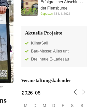
Erfolgreicher Abschluss
der Flensburge...
Gepostet:
13 Juli, 2026
Aktuelle Projekte
KlimaSail
Bau-Messe: Alles unt
Drei neue E-Ladesäu
Veranstaltungskalender
ne
ns
M
D
M
D
F
S
S