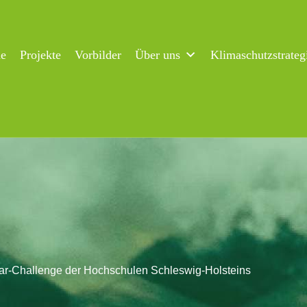
ne
Projekte
Vorbilder
Über uns
Klimaschutzstrateg
ar-Challenge der Hochschulen Schleswig-Holsteins