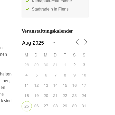
Klimapakt-Exkursione
Stadtradeln in Flens
Veranstaltungskalender
en-
nnen
M
D
M
D
F
S
S
28
29
30
31
1
2
3
rhalten
4
5
6
7
8
9
10
einen,
11
12
13
14
15
16
17
een
ene
18
19
20
21
22
23
24
ck sind
26
27
28
29
30
31
25