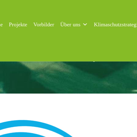
ne
Projekte
Vorbilder
Über uns
Klimaschutzstrateg
fentliches Treffen zum Klimabonus Flensburg