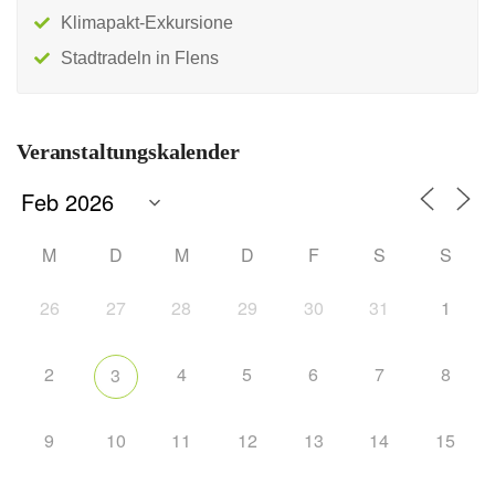
Klimapakt-Exkursione
Stadtradeln in Flens
Veranstaltungskalender
M
D
M
D
F
S
S
26
27
28
29
30
31
1
2
4
5
6
7
8
3
9
10
11
12
13
14
15