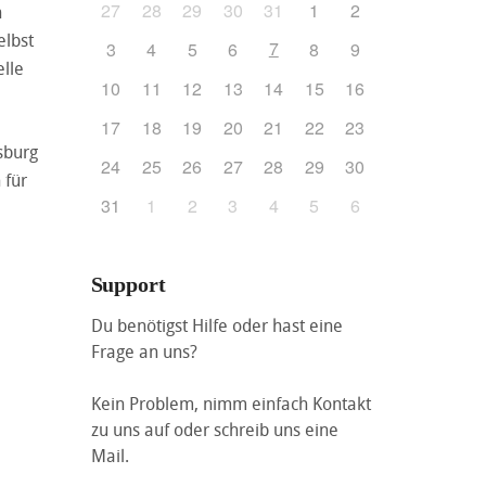
27
28
29
30
31
1
2
n
elbst
7
3
4
5
6
8
9
elle
10
11
12
13
14
15
16
17
18
19
20
21
22
23
sburg
24
25
26
27
28
29
30
 für
31
1
2
3
4
5
6
Support
Du benötigst Hilfe oder hast eine
Frage an uns?
Kein Problem, nimm einfach Kontakt
zu uns auf oder schreib uns eine
Mail.