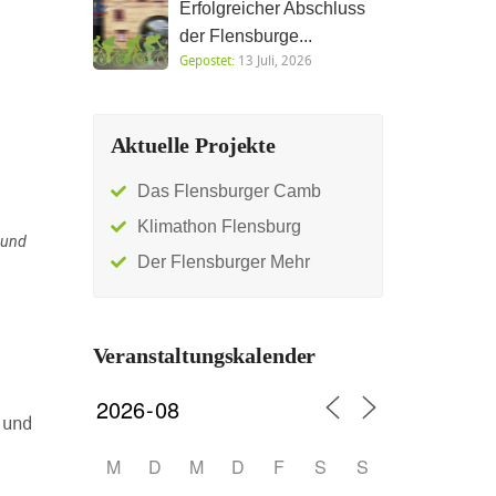
Erfolgreicher Abschluss
der Flensburge...
Gepostet:
13 Juli, 2026
Aktuelle Projekte
Das Flensburger Camb
Klimathon Flensburg
 und
Der Flensburger Mehr
Veranstaltungskalender
 und
M
D
M
D
F
S
S