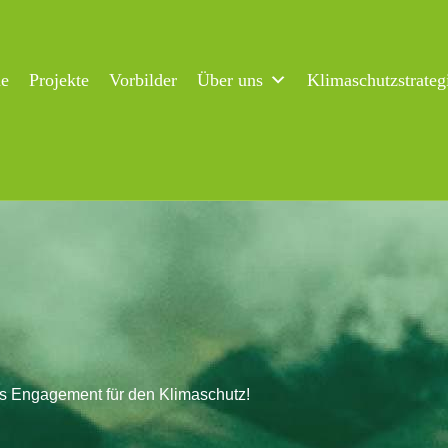
ne
Projekte
Vorbilder
Über uns
Klimaschutzstrateg
es Engagement für den Klimaschutz!