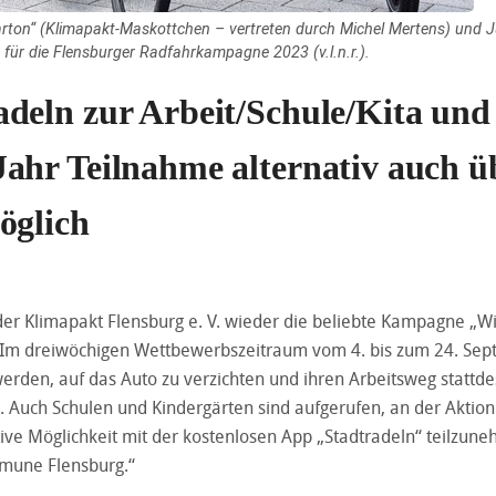
rton“ (Klimapakt-Maskottchen – vertreten durch Michel Mertens) und 
 für die Flensburger Radfahrkampagne 2023 (v.l.n.r.).
deln zur Arbeit/Schule/Kita und
ahr Teilnahme alternativ auch ü
öglich
t der Klimapakt Flensburg e. V. wieder die beliebte Kampagne „Wi
“ Im dreiwöchigen Wettbewerbszeitraum vom 4. bis zum 24. Se
werden, auf das Auto zu verzichten und ihren Arbeitsweg stattd
. Auch Schulen und Kindergärten sind aufgerufen, an der Aktion
tive Möglichkeit mit der kostenlosen App „Stadtradeln“ teilzun
mmune Flensburg.“