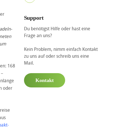
her
Support
Du benötigst Hilfe oder hast eine
adeln-
Frage an uns?
hneten
rum
Kein Problem, nimm einfach Kontakt
zu uns auf oder schreib uns eine
Mail.
nen: 168
 –
enlänge
Kontakt
n oder
reise
aus
akt-