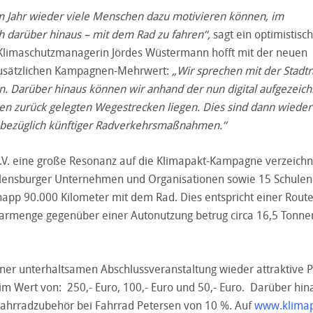
m Jahr wieder viele Menschen dazu motivieren können, im
 darüber hinaus – mit dem Rad zu fahren“,
sagt ein optimistisc
e Klimaschutzmanagerin Jördes Wüstermann hofft mit der neuen
zusätzlichen Kampagnen-Mehrwert:
„Wir sprechen mit der Stadtr
n. Darüber hinaus können wir anhand der nun digital aufgezeic
en zurück gelegten Wegestrecken liegen. Dies sind dann wiede
r bezüglich künftiger Radverkehrsmaßnahmen.“
 e.V. eine große Resonanz auf die Klimapakt-Kampagne verzeich
Flensburger Unternehmen und Organisationen sowie 15 Schulen
pp 90.000 Kilometer mit dem Rad. Dies entspricht einer Rout
rmenge gegenüber einer Autonutzung betrug circa 16,5 Tonne
r unterhaltsamen Abschlussveranstaltung wieder attraktive P
im Wert von: 250,- Euro, 100,- Euro und 50,- Euro. Darüber hin
 Fahrradzubehör bei Fahrrad Petersen von 10 %. Auf
www.klimap