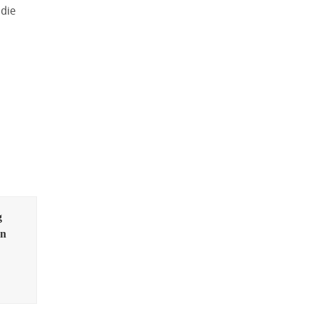
 die
g
en