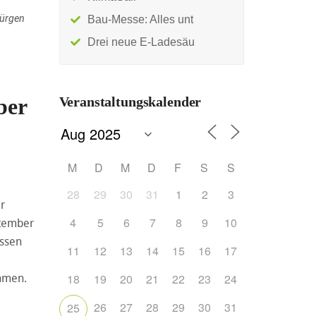
Jürgen
Bau-Messe: Alles unt
Drei neue E-Ladesäu
ber
Veranstaltungskalender
M
D
M
D
F
S
S
28
29
30
31
1
2
3
r
4
5
6
7
8
9
10
ptember
essen
11
12
13
14
15
16
17
ehmen.
18
19
20
21
22
23
24
26
27
28
29
30
31
25