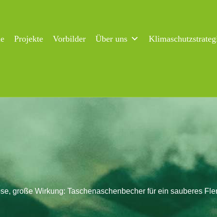
ne
Projekte
Vorbilder
Über uns
Klimaschutzstrateg
se, große Wirkung: Taschenaschenbecher für ein sauberes Fl