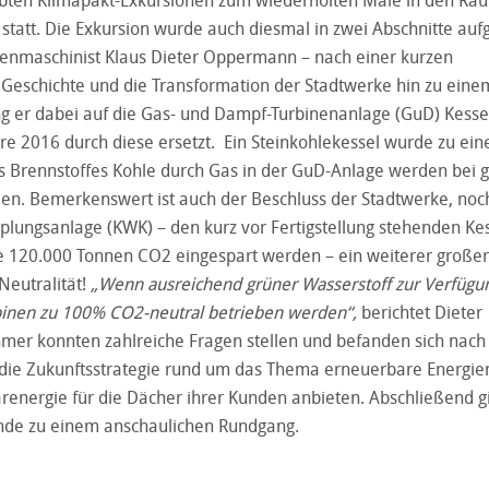
tatt. Die Exkursion wurde auch diesmal in zwei Abschnitte aufge
inenmaschinist Klaus Dieter Oppermann – nach einer kurzen
e Geschichte und die Transformation der Stadtwerke hin zu ein
ng er dabei auf die Gas- und Dampf-Turbinenanlage (GuD) Kesse
hre 2016 durch diese ersetzt. Ein Steinkohlekessel wurde zu ei
 Brennstoffes Kohle durch Gas in der GuD-Anlage werden bei g
n. Bemerkenswert ist auch der Beschluss der Stadtwerke, noch
lungsanlage (KWK) – den kurz vor Fertigstellung stehenden Ke
re 120.000 Tonnen CO2 eingespart werden – ein weiterer großer
Neutralität!
„Wenn ausreichend grüner Wasserstoff zur Verfügu
binen zu 100% CO
2-neutral betrieben werden“,
berichtet Dieter
hmer konnten zahlreiche Fragen stellen und befanden sich nach
 die Zukunftsstrategie rund um das Thema erneuerbare Energien
renergie für die Dächer ihrer Kunden anbieten. Abschließend g
ände zu einem anschaulichen Rundgang.