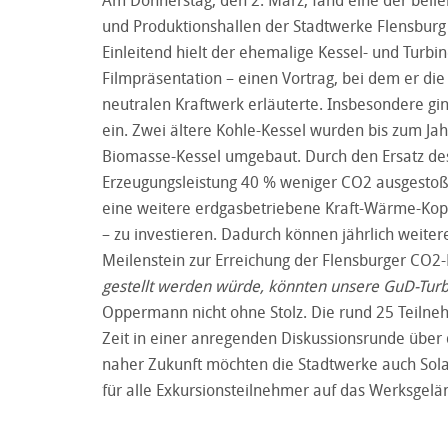
und Produktionshallen der Stadtwerke Flensburg s
Einleitend hielt der ehemalige Kessel- und Turb
Filmpräsentation – einen Vortrag, bei dem er di
neutralen Kraftwerk erläuterte. Insbesondere gi
ein. Zwei ältere Kohle-Kessel wurden bis zum Ja
Biomasse-Kessel umgebaut. Durch den Ersatz des
Erzeugungsleistung 40 % weniger CO2 ausgestoße
eine weitere erdgasbetriebene Kraft-Wärme-Kopp
– zu investieren. Dadurch können jährlich weite
Meilenstein zur Erreichung der Flensburger CO2-
gestellt werden würde, könnten unsere GuD-Tur
Oppermann nicht ohne Stolz. Die rund 25 Teilne
Zeit in einer anregenden Diskussionsrunde über
naher Zukunft möchten die Stadtwerke auch Sola
für alle Exkursionsteilnehmer auf das Werksgel