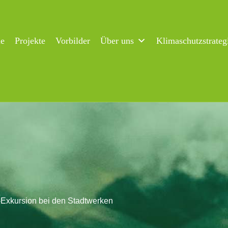
ne
Projekte
Vorbilder
Über uns
Klimaschutzstrateg
-Exkursion bei den Stadtwerken