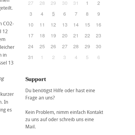
27
28
29
30
31
1
2
teilt.
5
3
4
6
7
8
9
em CO2-
10
11
12
13
14
15
16
l 12
17
18
19
20
21
22
23
nem
24
25
26
27
28
29
30
leicher
 in
31
1
2
3
4
5
6
ssel 13
ng
Support
Du benötigst Hilfe oder hast eine
 kurzer
Frage an uns?
. In
ing es
Kein Problem, nimm einfach Kontakt
zu uns auf oder schreib uns eine
Mail.