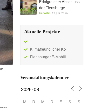
Erfolgreicher Abschluss
der Flensburge...
Gepostet:
13 Juli, 2026
Aktuelle Projekte
Klimafreundlicher Ko
Flensburger E-Mobili
ie
Veranstaltungskalender
M
D
M
D
F
S
S
äumen