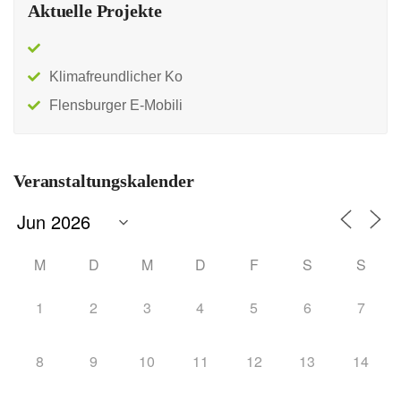
Aktuelle Projekte
Klimafreundlicher Ko
Flensburger E-Mobili
Veranstaltungskalender
M
D
M
D
F
S
S
1
2
3
4
5
6
7
8
9
10
11
12
13
14