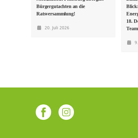
Bürgergutachten an die
Blick
Ratsversammlung!
Energ
18. D
20. Juli 2026
Team
9