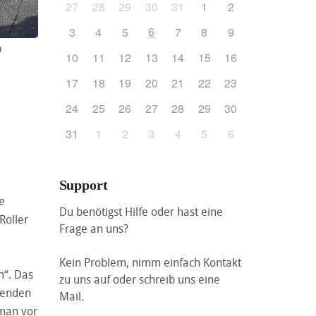
27
28
29
30
31
1
2
6
3
4
5
7
8
9
a
10
11
12
13
14
15
16
17
18
19
20
21
22
23
24
25
26
27
28
29
30
31
1
2
3
4
5
6
Support
e
Du benötigst Hilfe oder hast eine
Roller
Frage an uns?
Kein Problem, nimm einfach Kontakt
m“. Das
zu uns auf oder schreib uns eine
henden
Mail.
 man vor