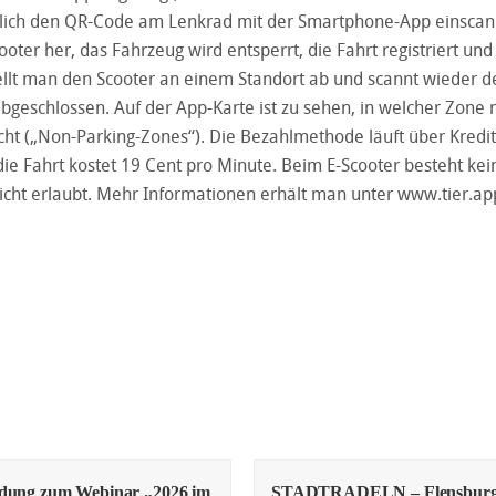
glich den QR-Code am Lenkrad mit der Smartphone-App einscan
oter her, das Fahrzeug wird entsperrt, die Fahrt registriert un
llt man den Scooter an einem Standort ab und scannt wieder d
abgeschlossen. Auf der App-Karte ist zu sehen, in welcher Zone
cht („Non-Parking-Zones“). Die Bezahlmethode läuft über Kredi
ie Fahrt kostet 19 Cent pro Minute. Beim E-Scooter besteht kei
nicht erlaubt. Mehr Informationen erhält man unter
www.tier.ap
adung zum Webinar „2026 im
STADTRADELN – Flensbur