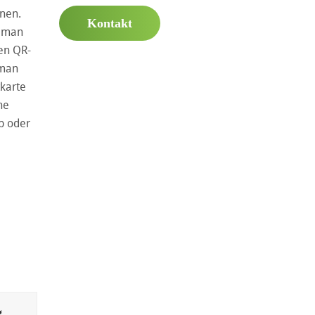
nen.
Kontakt
d man
en QR-
 man
tkarte
ne
p
oder
g