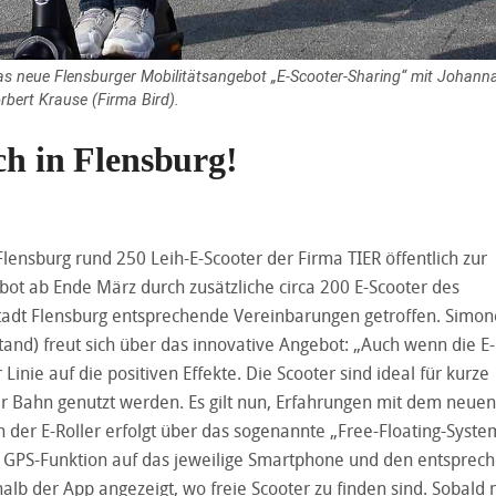
das neue Flensburger Mobilitätsangebot „E-Scooter-Sharing“ mit Johann
bert Krause (Firma Bird).
ch in Flensburg!
lensburg rund 250 Leih-E-Scooter der Firma TIER öffentlich zur
bot ab Ende März durch zusätzliche circa 200 E-Scooter des
tadt Flensburg entsprechende Vereinbarungen getroffen. Simon
nd) freut sich über das innovative Angebot: „Auch wenn die E-
r Linie auf die positiven Effekte. Die Scooter sind ideal für kurze
 Bahn genutzt werden. Es gilt nun, Erfahrungen mit dem neuen
der E-Roller erfolgt über das sogenannte „Free-Floating-Syste
ie GPS-Funktion auf das jeweilige Smartphone und den entsprec
halb der App angezeigt, wo freie Scooter zu finden sind. Sobald