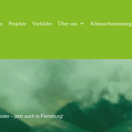
ne
Projekte
Vorbilder
Über uns
Klimaschutzstrateg
oter – jetzt auch in Flensburg!