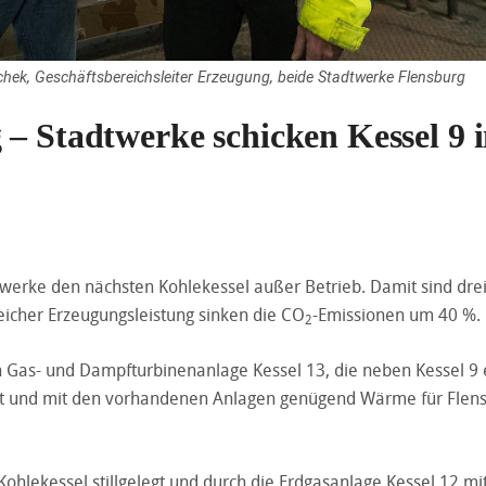
hek, Geschäftsbereichsleiter Erzeugung, beide Stadtwerke Flensburg
 – Stadtwerke schicken Kessel 9 
twerke den nächsten Kohlekessel außer Betrieb. Damit sind dre
eicher Erzeugungsleistung sinken die CO
-Emissionen um 40 %.
2
uen Gas- und Dampfturbinenanlage Kessel 13, die neben Kessel 9
 ist und mit den vorhandenen Anlagen genügend Wärme für Flen
ohlekessel stillgelegt und durch die Erdgasanlage Kessel 12 mi