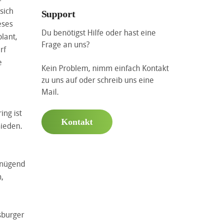
sich
Support
eses
Du benötigst Hilfe oder hast eine
lant,
Frage an uns?
rf
e
Kein Problem, nimm einfach Kontakt
zu uns auf oder schreib uns eine
Mail.
ing ist
Kontakt
hieden.
enügend
,
sburger