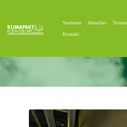
Startseite
Aktuelles
Termi
Aktuelles
Kontakt
Startseite
Uncategorized
Nächster 