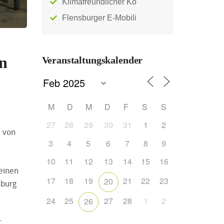
Klimafreundlicher Ko
Flensburger E-Mobili
in
Veranstaltungskalender
M
D
M
D
F
S
S
27
28
29
30
31
1
2
i von
3
4
5
6
7
8
9
10
11
12
13
14
15
16
 einen
17
18
19
21
22
23
20
sburg
24
25
27
28
1
2
26
t