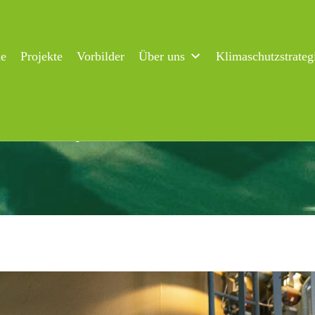
ne
Projekte
Vorbilder
Über uns
Klimaschutzstrateg
Kohlekessel weg – Stadtwerke schicken Kessel 9 in Rente