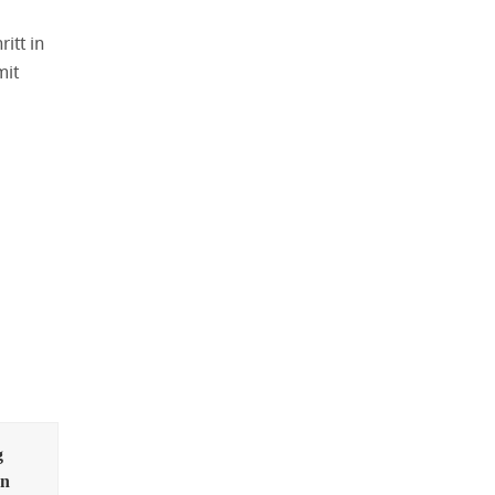
itt in
mit
g
en