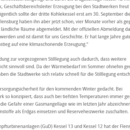
k, Geschäftsbereichsleiter Erzeugung bei den Stadtwerken freut 
igentlich sollte der dritte Kohlekessel erst am 30. September di
lensburg haben ihn aber jetzt schon, vier Monate vorher als gep
ländliche Räume abgemeldet. Mit der offiziellen Abmeldung da
erden und ist damit für uns Geschichte. Er hat lange Jahre gut
 Umstieg auf eine klimaschonende Erzeugung.“
dung zur vorgezogenen Stilllegung auch dadurch, dass weitere
nicht sinnvoll sind. Da der Wärmebedarf im Sommer ohnehin ger
ben die Stadtwerke sich relativ schnell für die Stilllegung entsc
ersorgungsicherheit für den kommenden Winter gedacht. Bei
rk so konzipiert, dass auch bei tiefsten Temperaturen immer g
 die Gefahr einer Gasmangellage wie im letzten Jahr abzeichnen
toffe als Erdgas einsetzen und Reserveheizwerke zuschalten.
pfturbinenanlagen (GuD) Kessel 13 und Kessel 12 hat der Flen