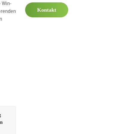
e Win-
Kontakt
ierenden
n
g
en