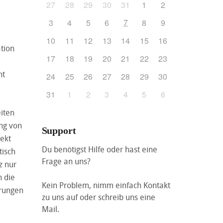
27
28
29
30
31
1
2
7
3
4
5
6
8
9
10
11
12
13
14
15
16
tion
17
18
19
20
21
22
23
nt
24
25
26
27
28
29
30
31
1
2
3
4
5
6
eiten
ng von
Support
ekt
Du benötigst Hilfe oder hast eine
tisch
Frage an uns?
z nur
h die
Kein Problem, nimm einfach Kontakt
arungen
zu uns auf oder schreib uns eine
Mail.