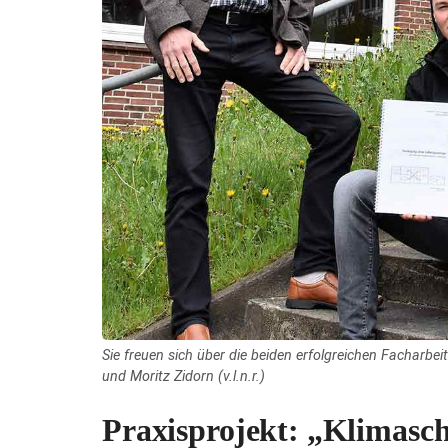
Sie freuen sich über die beiden erfolgreichen Facharbe
und Moritz Zidorn (v.l.n.r.)
Praxisprojekt: „Klimasch