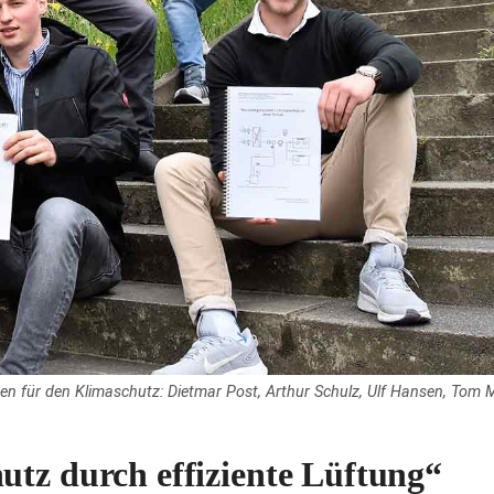
iten für den Klimaschutz: Dietmar Post, Arthur Schulz, Ulf Hansen, Tom 
utz durch effiziente Lüftung“