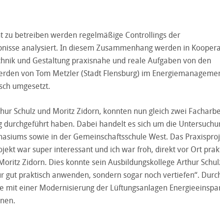
nt zu betreiben werden regelmäßige Controllings der
bnisse analysiert. In diesem Zusammenhang werden in Koopera
echnik und Gestaltung praxisnahe und reale Aufgaben von den
werden von Tom Metzler (Stadt Flensburg) im Energiemanageme
sch umgesetzt.
thur Schulz und Moritz Zidorn, konnten nun gleich zwei Facharb
g durchgeführt haben. Dabei handelt es sich um die Untersuchu
nasiums sowie in der Gemeinschaftsschule West. Das Praxisproj
ekt war super interessant und ich war froh, direkt vor Ort prak
Moritz Zidorn. Dies konnte sein Ausbildungskollege Arthur Schul
ur gut praktisch anwenden, sondern sogar noch vertiefen“. Durc
ie mit einer Modernisierung der Lüftungsanlagen Energieeinsp
nnen.