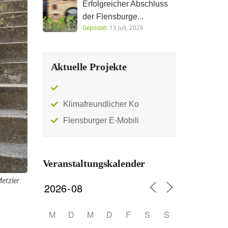
Erfolgreicher Abschluss
der Flensburge...
Gepostet:
13 Juli, 2026
Aktuelle Projekte
Klimafreundlicher Ko
Flensburger E-Mobili
Veranstaltungskalender
Metzler
M
D
M
D
F
S
S