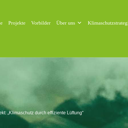
ne
Projekte
Vorbilder
Über uns
Klimaschutzstrateg
ekt: „Klimaschutz durch effiziente Lüftung“