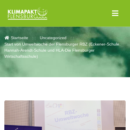
Aktuelles
Startseite
Uncategorized
Start von Umweltwoche der Flensburger RBZ (Eckener-Schule,
Hannah-Arendt-Schule und HLA-Die Flensburger
Wirtschaftsschule)