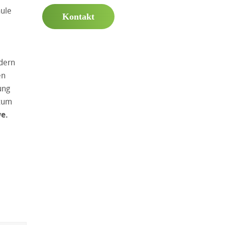
hule
Kontakt
ndern
en
ung
 zum
we
.