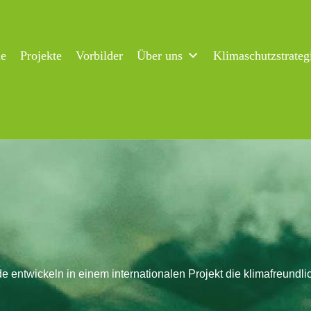
ne
Projekte
Vorbilder
Über uns
Klimaschutzstrateg
e entwickeln in einem internationalen Projekt die klimafreund