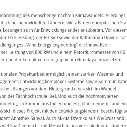
 Eindämmung des menschengemachten Klimawandels. Allerdings l
ftlich hochentwickelten Ländern, wie z.B. den europäischen Sta
te Lösungen auch für Entwicklungsländer anzubieten. Vor diese
der HS Flensburg, der FH Kiel sowie der Kathmandu Universität 
dienganges „Wind Energy Engineering“ die innovative
iner Leistung von 800 kW und einem Rotordurchmesser von 60 m
ter und der komplexen Geographie im Himalaya einzusetzen.
tionalen Projektarbeit ermöglicht einen starken Wissens- und
nagement, Entwicklung komplexer Systeme sowie Kommunikatio
ische Lösungen vor dem Hintergrund eines sich im Wandel
von der Fachhochschule Kiel. Und auch die hochmotivierten
mmeln: „Ich komme aus Indien und es gibt in meinem Land ein
dass sich dieses Projekt mit den Entwicklungsländern beschäftigt 
udent Abhishek Sanyal. Auch Mikita Dzemko aus Weißrussland i
rs viel Spaß gemacht, mit Menschen aus verschiedenen Ländern