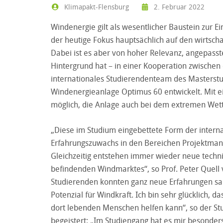
Klimapakt-Flensburg
2. Februar 2022
Windenergie gilt als wesentlicher Baustein zur
der heutige Fokus hauptsächlich auf den wirtscha
Dabei ist es aber von hoher Relevanz, angepass
Hintergrund hat – in einer Kooperation zwischen 
internationales Studierendenteam des Masterstu
Windenergieanlage Optimus 60 entwickelt. Mit e
möglich, die Anlage auch bei dem extremen Wet
„Diese im Studium eingebettete Form der interna
Erfahrungszuwachs in den Bereichen Projektma
Gleichzeitig entstehen immer wieder neue techn
befindenden Windmarktes“, so Prof. Peter Quell 
Studierenden konnten ganz neue Erfahrungen sa
Potenzial für Windkraft. Ich bin sehr glücklich, 
dort lebenden Menschen helfen kann“, so der St
begeistert: „Im Studiengang hat es mir besonde