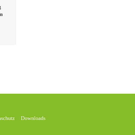
g
en
nschutz
Downloads