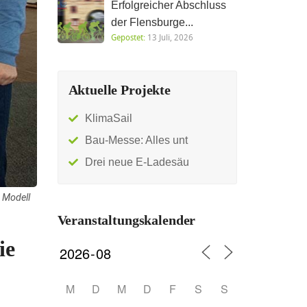
Erfolgreicher Abschluss
der Flensburge...
Gepostet:
13 Juli, 2026
Aktuelle Projekte
KlimaSail
Bau-Messe: Alles unt
Drei neue E-Ladesäu
 Modell
Veranstaltungskalender
ie
M
D
M
D
F
S
S