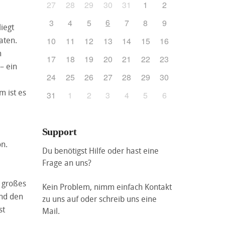
27
28
29
30
31
1
2
6
3
4
5
7
8
9
iegt
aten.
10
11
12
13
14
15
16
m
17
18
19
20
21
22
23
– ein
24
25
26
27
28
29
30
 ist es
31
1
2
3
4
5
6
Support
n.
Du benötigst Hilfe oder hast eine
Frage an uns?
 großes
Kein Problem, nimm einfach Kontakt
und den
zu uns auf oder schreib uns eine
st
Mail.