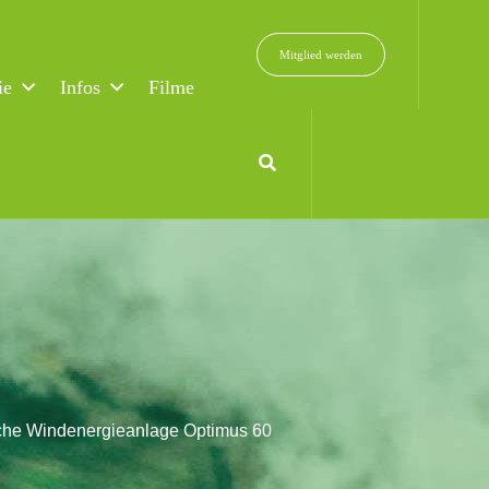
Mitglied werden
ie
Infos
Filme
liche Windenergieanlage Optimus 60