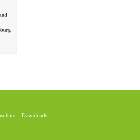
und
sburg
nschutz
Downloads