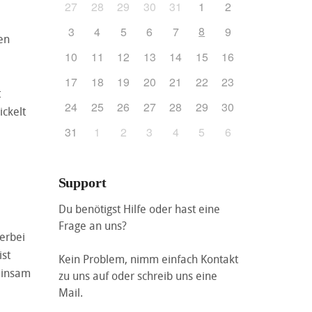
27
28
29
30
31
1
2
8
3
4
5
6
7
9
en
10
11
12
13
14
15
16
17
18
19
20
21
22
23
t
24
25
26
27
28
29
30
ckelt
31
1
2
3
4
5
6
Support
Du benötigst Hilfe oder hast eine
Frage an uns?
erbei
ist
Kein Problem, nimm einfach Kontakt
einsam
zu uns auf oder schreib uns eine
Mail.