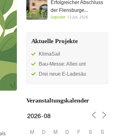
Erfolgreicher Abschluss
der Flensburge...
Gepostet:
13 Juli, 2026
Aktuelle Projekte
KlimaSail
Bau-Messe: Alles unt
Drei neue E-Ladesäu
Veranstaltungskalender
M
D
M
D
F
S
S
als