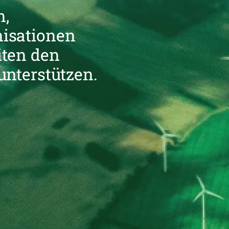
Anfrag
n,
Mitglie
isationen
iten den
unterstützen.
Anfrage senden