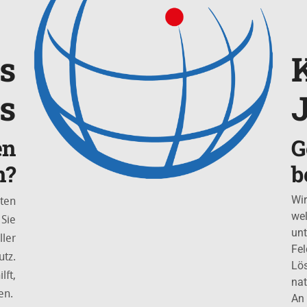
s
os
en
G
n?
b
sten
Wir
we
 Sie
unt
ller
Fel
utz.
Lös
lft,
nat
ten.
An 