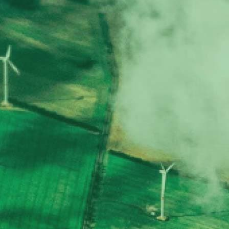
e
dschaft