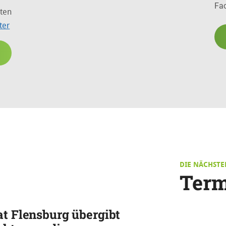
Fac
äten
ter
DIE NÄCHSTE
Term
at Flensburg übergibt