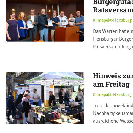
Bürgergutac
Ratsversam
Klimapakt-Flensburg
Das Warten hat ein
Flensburger Bürgerr
Ratsversammlung 
Hinweis zu
am Freitag
Klimapakt-Flensburg
Trotz der angekünd
Nachhaltigkeitsmark
ausreichend Wasser