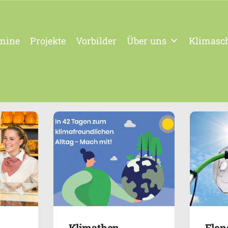
mine
Projekte
Vorbilder
Über uns
Klimasch
Klimathon
Flen