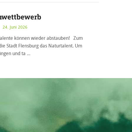
nwettbewerb
24. Juni 2026
talente können wieder abstauben! Zum
die Stadt Flensburg das Naturtalent. Um
singen und ta
INFORMIERE DICH!
Mitglied
werden!