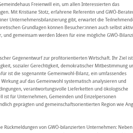
emeindehaus Freienwill ein, um allen Interessierten das
en. Mit Kristiane Stotz, erfahrene Referentin und GWÖ-Berater
seiner Unternehmensbilanzierung gibt, erwartet die Teilnehmend
retischen Grundlagen können Besucher:innen auch selbst aktiv
bar, und gemeinsam werden Ideen für eine mögliche GWÖ-Bilanz
er Gegenentwurf zur profitorientierten Wirtschaft. Ihr Ziel ist
tigkeit, sozialer Gerechtigkeit, demokratischer Mitbestimmung u
afür ist die sogenannte Gemeinwohl-Bilanz, ein umfassendes
 Wirkung auf das Gemeinwohl systematisch analysieren und
edingungen, verantwortungsvolle Lieferketten und ökologische
ll ist für Unternehmen, Gemeinden und Einzelpersonen
ndlich geprägten und gemeinschaftsorientierten Region wie An
eiche Rückmeldungen von GWÖ-bilanzierten Unternehmen: Neben