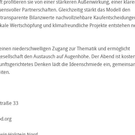
t profitieren sie von einer stärkeren Außenwirkung, einer klar
ensvoller Partnerschaften. Gleichzeitig stärkt das Modell den
transparente Bilanzwerte nachvollziehbare Kaufentscheidunge
okale Wertschöpfung und klimafreundliche Projekte entstehen 
 einen niederschwelligen Zugang zur Thematik und ermöglicht
lgesellschaft den Austausch auf Augenhöhe. Der Abend ist kosten
kunftsgerichtetes Denken lädt die Ideenschmiede ein, gemeinsa
iten.
straße 33
d.org
ig-Holstein Nord