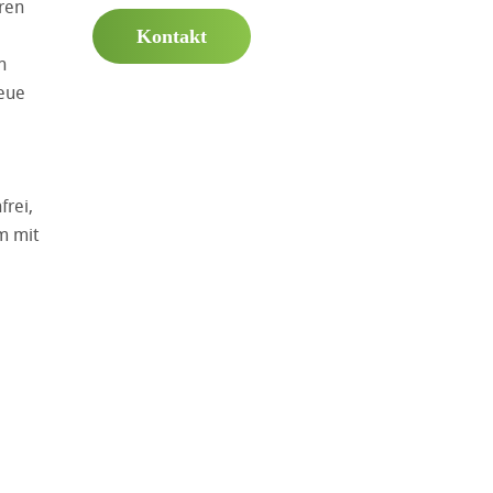
eren
Kontakt
n
neue
frei,
m mit