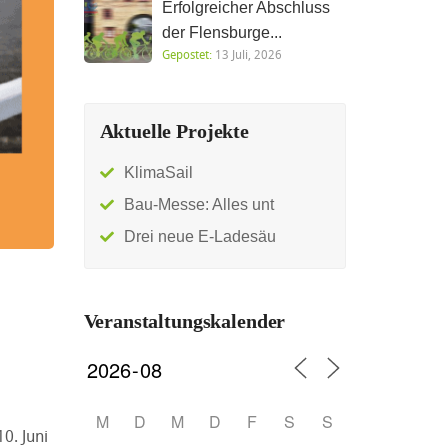
Erfolgreicher Abschluss
der Flensburge...
Gepostet:
13 Juli, 2026
Aktuelle Projekte
KlimaSail
Bau-Messe: Alles unt
Drei neue E-Ladesäu
Veranstaltungskalender
M
D
M
D
F
S
S
0. Juni