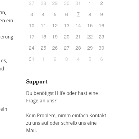
27
28
29
30
31
1
2
in,
7
3
4
5
6
8
9
en ein
10
11
12
13
14
15
16
17
18
19
20
21
22
23
ierung
24
25
26
27
28
29
30
31
1
2
3
4
5
6
 es,
nd
Support
Du benötigst Hilfe oder hast eine
Frage an uns?
geln
Kein Problem, nimm einfach Kontakt
zu uns auf oder schreib uns eine
Mail.