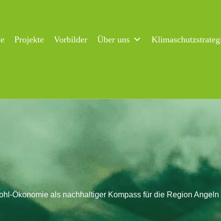
ne
Projekte
Vorbilder
Über uns
Klimaschutzstrateg
hl-Ökonomie als nachhaltiger Kompass für die Region Angeln