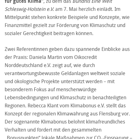
für gutes Klima“
, zu dem das
Bündnis Eine Welt
Schleswig-Holstein e.V.
am 7. Mai herzlich einlädt. Im
Mittelpunkt stehen konkrete Beispiele und Konzepte, wie
Finanzmittel gezielt zur Förderung von Klimaschutz und
sozialer Gerechtigkeit beitragen können.
Zwei Referentinnen geben dazu spannende Einblicke aus
der Praxis: Daniela Martin vom Oikocredit
Norddeutschland e.V. zeigt auf, wie durch
verantwortungsbewusste Geldanlagen weltweit soziale
und ökologische Projekte unterstützt werden – mit
besonderem Fokus auf menschenwürdige
Lebensbedingungen und Klimaschutz in benachteiligten
Regionen. Rebecca Klant vom Klimabonus e.V. stellt das
Konzept der regionalen Klimawährung aus Flensburg vor.
Der sogenannte Klimabonus belohnt klimafreundliches
Verhalten und fördert mit den gesammelten
„Bonuspunkten“ lokale Maßnahmen zur CO₂-Einsparung –