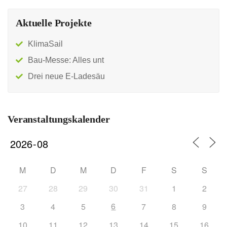
Aktuelle Projekte
KlimaSail
Bau-Messe: Alles unt
Drei neue E-Ladesäu
Veranstaltungskalender
M
D
M
D
F
S
S
27
28
29
30
31
1
2
6
3
4
5
7
8
9
10
11
12
13
14
15
16