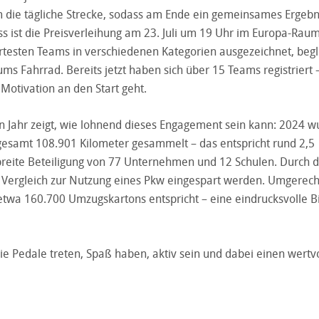
m die tägliche Strecke, sodass am Ende ein gemeinsames Ergebn
ss ist die Preisverleihung am 23. Juli um 19 Uhr im Europa-Rau
rtesten Teams in verschiedenen Kategorien ausgezeichnet, begl
ms Fahrrad. Bereits jetzt haben sich über 15 Teams registriert 
Motivation an den Start geht.
en Jahr zeigt, wie lohnend dieses Engagement sein kann: 2024 
esamt 108.901 Kilometer gesammelt – das entspricht rund 2,5
reite Beteiligung von 77 Unternehmen und 12 Schulen. Durch 
Vergleich zur Nutzung eines Pkw eingespart werden. Umgerec
etwa 160.700 Umzugskartons entspricht – eine eindrucksvolle Bi
e Pedale treten, Spaß haben, aktiv sein und dabei einen wertv