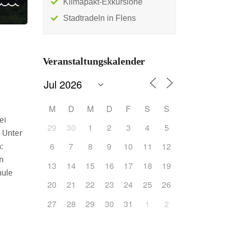
Klimapakt-Exkursione
Stadtradeln in Flens
Veranstaltungskalender
M
D
M
D
F
S
S
ei
29
30
1
2
3
4
5
 Unter
6
7
8
9
10
11
12
:
n
13
14
15
16
17
18
19
hule
20
21
22
23
24
25
26
27
28
29
30
31
1
2