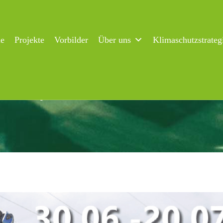
ne
Projekte
Vorbilder
Über uns
Klimaschutzstrateg
ln Flensburg 2025: Gemeinsam für ein besseres Klima in die Pe