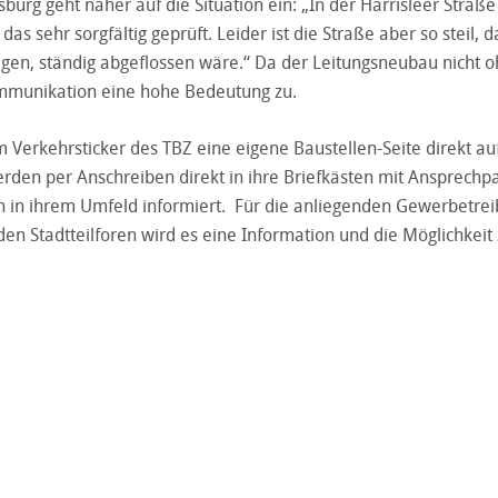
sburg geht näher auf die Situation ein: „In der Harrisleer Straße
s sehr sorgfältig geprüft. Leider ist die Straße aber so steil, d
ötigen, ständig abgeflossen wäre.“ Da der Leitungsneubau nicht 
mmunikation eine hohe Bedeutung zu.
Verkehrsticker des TBZ eine eigene Baustellen-Seite direkt au
den per Anschreiben direkt in ihre Briefkästen mit Ansprechp
en in ihrem Umfeld informiert. Für die anliegenden Gewerbetre
en Stadtteilforen wird es eine Information und die Möglichkeit