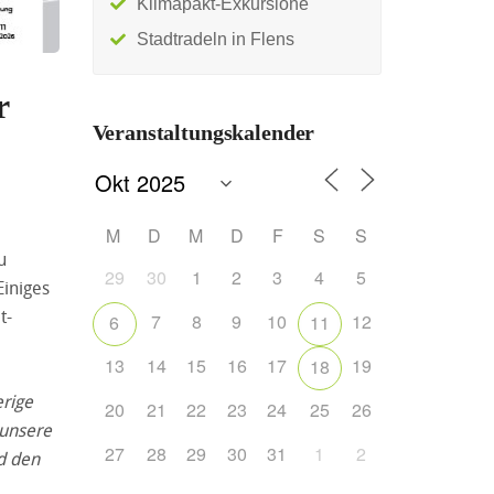
Klimapakt-Exkursione
Stadtradeln in Flens
r
Veranstaltungskalender
M
D
M
D
F
S
S
u
29
30
1
2
3
4
5
Einiges
t-
7
8
9
10
12
6
11
13
14
15
16
17
19
18
erige
20
21
22
23
24
25
26
 unsere
27
28
29
30
31
1
2
d den