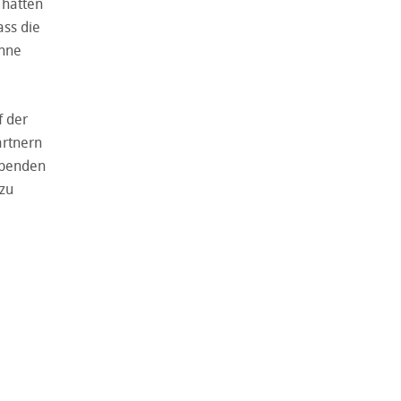
 hätten
ass die
ohne
f der
artnern
ibenden
 zu