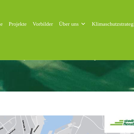
ne
Projekte
Vorbilder
Über uns
Klimaschutzstrateg
e Flensburg bauen 110.000 Volt-Stromleitung für den Klimasch