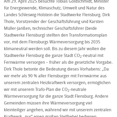
Am 29. April 2025 besuchte Tobias Goldschmidt, Minister
für Energiewende, Klimaschutz, Umwelt und Natur des
Landes Schleswig-Holstein die Stadtwerke Flensburg. Dirk
Thole, Vorsitzender der Geschäftsführung und Karsten
Müller-Janßen, technischer Geschäftsführer (beide
Stadtwerke Flensburg) stellten den Transformationsplan
vor, mit dem Flensburgs Wärmeversorgung bis 2035
klimaneutral werden soll. Bis zu diesem Jahr wollen die
Stadtwerke Flensburg die ganze Stadt CO
-neutral mit
2
Fernwärme versorgen – früher als die gesetzliche Vorgabe.
Dirk Thole betonte die Bedeutung dieses Vorhabens: „Da
wir mehr als 90 % aller Flensburger mit Fernwärme aus
unserem zentralen Heizkraftwerk versorgen, ermöglichen
wir mit unserem Trafo-Plan die CO
-neutrale
2
Wärmeversorgung für die ganze Stadt Flensburg. Andere
Gemeinden müssen ihre Wärmeversorgung viel
kleinteiliger angehen, während wir mit unserem zentralen
Kraftwerk „nur“ einen großen Stellhebel bedienen